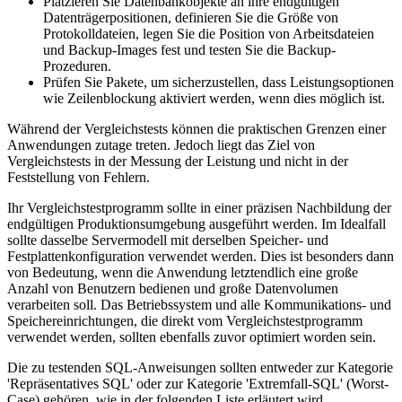
Platzieren Sie Datenbankobjekte an ihre endgültigen
Datenträgerpositionen, definieren Sie die Größe von
Protokolldateien, legen Sie die Position von Arbeitsdateien
und Backup-Images fest und testen Sie die Backup-
Prozeduren.
Prüfen Sie Pakete, um sicherzustellen, dass Leistungsoptionen
wie Zeilenblockung aktiviert werden, wenn dies möglich ist.
Während der Vergleichstests können die praktischen Grenzen einer
Anwendungen zutage treten. Jedoch liegt das Ziel von
Vergleichstests in der Messung der Leistung und nicht in der
Feststellung von Fehlern.
Ihr Vergleichstestprogramm sollte in einer präzisen Nachbildung der
endgültigen Produktionsumgebung ausgeführt werden. Im Idealfall
sollte dasselbe Servermodell mit derselben Speicher- und
Festplattenkonfiguration verwendet werden. Dies ist besonders dann
von Bedeutung, wenn die Anwendung letztendlich eine große
Anzahl von Benutzern bedienen und große Datenvolumen
verarbeiten soll. Das Betriebssystem und alle Kommunikations- und
Speichereinrichtungen, die direkt vom Vergleichstestprogramm
verwendet werden, sollten ebenfalls zuvor optimiert worden sein.
Die zu testenden SQL-Anweisungen sollten entweder zur Kategorie
'Repräsentatives SQL' oder zur Kategorie 'Extremfall-SQL' (Worst-
Case) gehören, wie in der folgenden Liste erläutert wird.