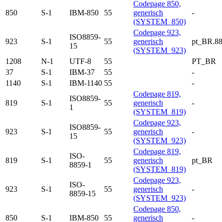
Codepage 850,
850
S-1
IBM-850
55
generisch
-
(SYSTEM_850)
Codepage 923,
ISO8859-
923
S-1
55
generisch
pt_BR.88
15
(SYSTEM_923)
1208
N-1
UTF-8
55
PT_BR
37
S-1
IBM-37
55
-
1140
S-1
IBM-1140
55
-
Codepage 819,
ISO8859-
819
S-1
55
generisch
-
1
(SYSTEM_819)
Codepage 923,
ISO8859-
923
S-1
55
generisch
-
15
(SYSTEM_923)
Codepage 819,
ISO-
819
S-1
55
generisch
pt_BR
8859-1
(SYSTEM_819)
Codepage 923,
ISO-
923
S-1
55
generisch
-
8859-15
(SYSTEM_923)
Codepage 850,
850
S-1
IBM-850
55
generisch
-