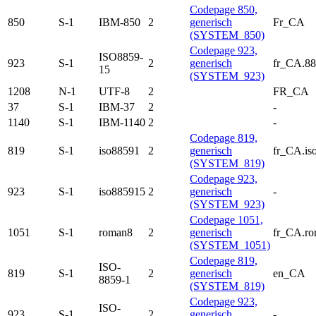
Codepage 850,
850
S-1
IBM-850
2
generisch
Fr_CA
(SYSTEM_850)
Codepage 923,
ISO8859-
923
S-1
2
generisch
fr_CA.88
15
(SYSTEM_923)
1208
N-1
UTF-8
2
FR_CA
37
S-1
IBM-37
2
-
1140
S-1
IBM-1140
2
-
Codepage 819,
819
S-1
iso88591
2
generisch
fr_CA.is
(SYSTEM_819)
Codepage 923,
923
S-1
iso885915
2
generisch
-
(SYSTEM_923)
Codepage 1051,
1051
S-1
roman8
2
generisch
fr_CA.r
(SYSTEM_1051)
Codepage 819,
ISO-
819
S-1
2
generisch
en_CA
8859-1
(SYSTEM_819)
Codepage 923,
ISO-
923
S-1
2
generisch
-