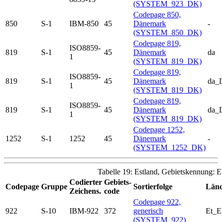
(SYSTEM_923_DK)
Codepage 850,
850
S-1
IBM-850
45
Dänemark
-
(SYSTEM_850_DK)
Codepage 819,
ISO8859-
819
S-1
45
Dänemark
da
1
(SYSTEM_819_DK)
Codepage 819,
ISO8859-
819
S-1
45
Dänemark
da_
1
(SYSTEM_819_DK)
Codepage 819,
ISO8859-
819
S-1
45
Dänemark
da_
1
(SYSTEM_819_DK)
Codepage 1252,
1252
S-1
1252
45
Dänemark
-
(SYSTEM_1252_DK)
Tabelle 19: Estland, Gebietskennung: 
Codierter
Gebiets-
Codepage
Gruppe
Sortierfolge
Länd
Zeichens.
code
Codepage 922,
922
S-10
IBM-922
372
generisch
Et_
(SYSTEM_922)