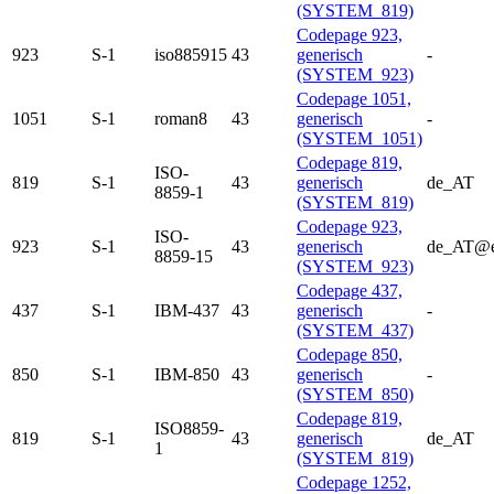
(SYSTEM_819)
Codepage 923,
923
S-1
iso885915
43
generisch
-
(SYSTEM_923)
Codepage 1051,
1051
S-1
roman8
43
generisch
-
(SYSTEM_1051)
Codepage 819,
ISO-
819
S-1
43
generisch
de_AT
8859-1
(SYSTEM_819)
Codepage 923,
ISO-
923
S-1
43
generisch
de_AT@e
8859-15
(SYSTEM_923)
Codepage 437,
437
S-1
IBM-437
43
generisch
-
(SYSTEM_437)
Codepage 850,
850
S-1
IBM-850
43
generisch
-
(SYSTEM_850)
Codepage 819,
ISO8859-
819
S-1
43
generisch
de_AT
1
(SYSTEM_819)
Codepage 1252,