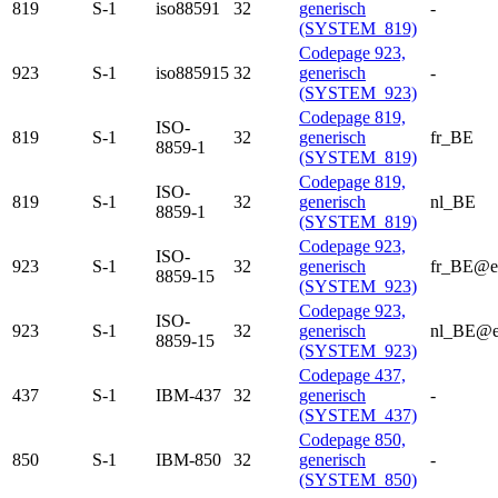
819
S-1
iso88591
32
generisch
-
(SYSTEM_819)
Codepage 923,
923
S-1
iso885915
32
generisch
-
(SYSTEM_923)
Codepage 819,
ISO-
819
S-1
32
generisch
fr_BE
8859-1
(SYSTEM_819)
Codepage 819,
ISO-
819
S-1
32
generisch
nl_BE
8859-1
(SYSTEM_819)
Codepage 923,
ISO-
923
S-1
32
generisch
fr_BE@e
8859-15
(SYSTEM_923)
Codepage 923,
ISO-
923
S-1
32
generisch
nl_BE@e
8859-15
(SYSTEM_923)
Codepage 437,
437
S-1
IBM-437
32
generisch
-
(SYSTEM_437)
Codepage 850,
850
S-1
IBM-850
32
generisch
-
(SYSTEM_850)