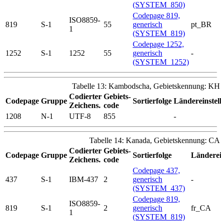
(SYSTEM_850)
Codepage 819,
ISO8859-
819
S-1
55
generisch
pt_BR
1
(SYSTEM_819)
Codepage 1252,
1252
S-1
1252
55
generisch
-
(SYSTEM_1252)
Tabelle 13: Kambodscha, Gebietskennung: KH
Codierter
Gebiets-
Codepage
Gruppe
Sortierfolge
Ländereinstel
Zeichens.
code
1208
N-1
UTF-8
855
-
Tabelle 14: Kanada, Gebietskennung: CA
Codierter
Gebiets-
Codepage
Gruppe
Sortierfolge
Länderei
Zeichens.
code
Codepage 437,
437
S-1
IBM-437
2
generisch
-
(SYSTEM_437)
Codepage 819,
ISO8859-
819
S-1
2
generisch
fr_CA
1
(SYSTEM_819)