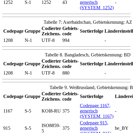
1252
S-1
1252
43
generisch
-
(SYSTEM_1252)
Tabelle 7: Aserbaidschan, Gebietskennung: AZ
Codierter
Gebiets-
Codepage
Gruppe
Sortierfolge
Ländereinstel
Zeichens.
code
1208
N-1
UTF-8
994
-
Tabelle 8. Bangladesch, Gebietskennung: BD
Codierter
Gebiets-
Codepage
Gruppe
Sortierfolge
Ländereinstel
Zeichens.
code
1208
N-1
UTF-8
880
-
Tabelle 9. Weißrussland, Gebietskennung: 
Codierter
Gebiets-
Codepage
Gruppe
Sortierfolge
Länderei
Zeichens.
code
Codepage 1167,
1167
S-5
KOI8-RU
375
generisch
-
(SYSTEM_1167)
Codepage 915,
ISO8859-
915
S-5
375
generisch
be_BY
5