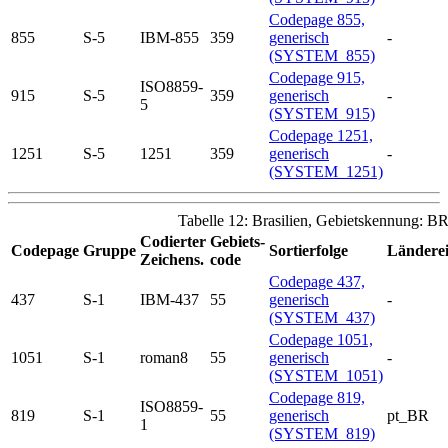
Codepage 855,
855
S-5
IBM-855
359
generisch
-
(SYSTEM_855)
Codepage 915,
ISO8859-
915
S-5
359
generisch
-
5
(SYSTEM_915)
Codepage 1251,
1251
S-5
1251
359
generisch
-
(SYSTEM_1251)
Tabelle 12: Brasilien, Gebietskennung: B
Codierter
Gebiets-
Codepage
Gruppe
Sortierfolge
Länderei
Zeichens.
code
Codepage 437,
437
S-1
IBM-437
55
generisch
-
(SYSTEM_437)
Codepage 1051,
1051
S-1
roman8
55
generisch
-
(SYSTEM_1051)
Codepage 819,
ISO8859-
819
S-1
55
generisch
pt_BR
1
(SYSTEM_819)