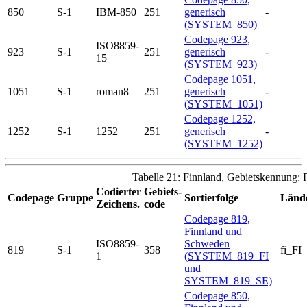
850
S-1
IBM-850
251
generisch
-
(SYSTEM_850)
Codepage 923,
ISO8859-
923
S-1
251
generisch
-
15
(SYSTEM_923)
Codepage 1051,
1051
S-1
roman8
251
generisch
-
(SYSTEM_1051)
Codepage 1252,
1252
S-1
1252
251
generisch
-
(SYSTEM_1252)
Tabelle 21: Finnland, Gebietskennung: 
Codierter
Gebiets-
Codepage
Gruppe
Sortierfolge
Lände
Zeichens.
code
Codepage 819,
Finnland und
ISO8859-
Schweden
819
S-1
358
fi_FI
1
(SYSTEM_819_FI
und
SYSTEM_819_SE)
Codepage 850,