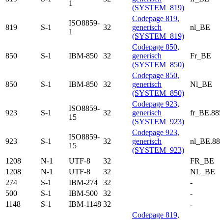
1
(SYSTEM_819)
Codepage 819,
ISO8859-
819
S-1
32
generisch
nl_BE
1
(SYSTEM_819)
Codepage 850,
850
S-1
IBM-850
32
generisch
Fr_BE
(SYSTEM_850)
Codepage 850,
850
S-1
IBM-850
32
generisch
Nl_BE
(SYSTEM_850)
Codepage 923,
ISO8859-
923
S-1
32
generisch
fr_BE.88
15
(SYSTEM_923)
Codepage 923,
ISO8859-
923
S-1
32
generisch
nl_BE.88
15
(SYSTEM_923)
1208
N-1
UTF-8
32
FR_BE
1208
N-1
UTF-8
32
NL_BE
274
S-1
IBM-274
32
-
500
S-1
IBM-500
32
-
1148
S-1
IBM-1148
32
-
Codepage 819,