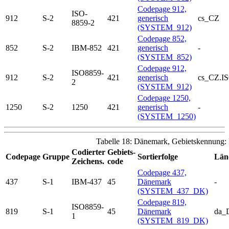
Codepage 912,
ISO-
912
S-2
421
generisch
cs_CZ
8859-2
(SYSTEM_912)
Codepage 852,
852
S-2
IBM-852
421
generisch
-
(SYSTEM_852)
Codepage 912,
ISO8859-
912
S-2
421
generisch
cs_CZ.I
2
(SYSTEM_912)
Codepage 1250,
1250
S-2
1250
421
generisch
-
(SYSTEM_1250)
Tabelle 18: Dänemark, Gebietskennung
Codierter
Gebiets-
Codepage
Gruppe
Sortierfolge
Länd
Zeichens.
code
Codepage 437,
437
S-1
IBM-437
45
Dänemark
-
(SYSTEM_437_DK)
Codepage 819,
ISO8859-
819
S-1
45
Dänemark
da_
1
(SYSTEM_819_DK)