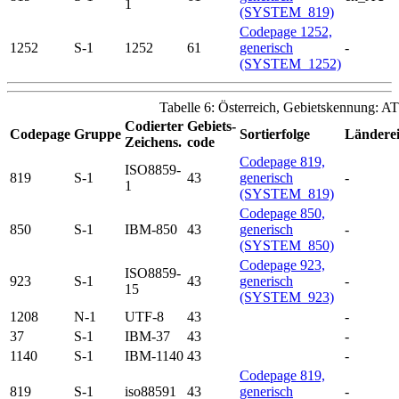
1
(SYSTEM_819)
Codepage 1252,
1252
S-1
1252
61
generisch
-
(SYSTEM_1252)
Tabelle 6: Österreich, Gebietskennung: AT
Codierter
Gebiets-
Codepage
Gruppe
Sortierfolge
Länderei
Zeichens.
code
Codepage 819,
ISO8859-
819
S-1
43
generisch
-
1
(SYSTEM_819)
Codepage 850,
850
S-1
IBM-850
43
generisch
-
(SYSTEM_850)
Codepage 923,
ISO8859-
923
S-1
43
generisch
-
15
(SYSTEM_923)
1208
N-1
UTF-8
43
-
37
S-1
IBM-37
43
-
1140
S-1
IBM-1140
43
-
Codepage 819,
819
S-1
iso88591
43
generisch
-