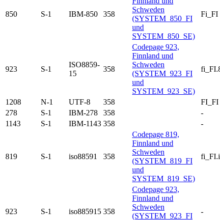
Finnland und
Schweden
850
S-1
IBM-850
358
Fi_FI
(SYSTEM_850_FI
und
SYSTEM_850_SE)
Codepage 923,
Finnland und
ISO8859-
Schweden
923
S-1
358
fi_FI
15
(SYSTEM_923_FI
und
SYSTEM_923_SE)
1208
N-1
UTF-8
358
FI_FI
278
S-1
IBM-278
358
-
1143
S-1
IBM-1143
358
-
Codepage 819,
Finnland und
Schweden
819
S-1
iso88591
358
fi_FI
(SYSTEM_819_FI
und
SYSTEM_819_SE)
Codepage 923,
Finnland und
Schweden
923
S-1
iso885915
358
-
(SYSTEM_923_FI