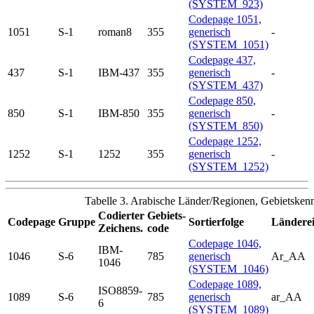
(SYSTEM_923)
Codepage 1051,
1051
S-1
roman8
355
generisch
-
(SYSTEM_1051)
Codepage 437,
437
S-1
IBM-437
355
generisch
-
(SYSTEM_437)
Codepage 850,
850
S-1
IBM-850
355
generisch
-
(SYSTEM_850)
Codepage 1252,
1252
S-1
1252
355
generisch
-
(SYSTEM_1252)
Tabelle 3. Arabische Länder/Regionen, Gebietske
Codierter
Gebiets-
Codepage
Gruppe
Sortierfolge
Länderei
Zeichens.
code
Codepage 1046,
IBM-
1046
S-6
785
generisch
Ar_AA
1046
(SYSTEM_1046)
Codepage 1089,
ISO8859-
1089
S-6
785
generisch
ar_AA
6
(SYSTEM_1089)