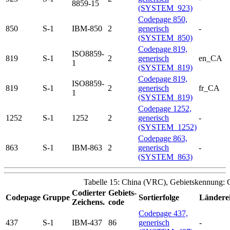
8859-15
(SYSTEM_923)
Codepage 850,
850
S-1
IBM-850
2
generisch
-
(SYSTEM_850)
Codepage 819,
ISO8859-
819
S-1
2
generisch
en_CA
1
(SYSTEM_819)
Codepage 819,
ISO8859-
819
S-1
2
generisch
fr_CA
1
(SYSTEM_819)
Codepage 1252,
1252
S-1
1252
2
generisch
-
(SYSTEM_1252)
Codepage 863,
863
S-1
IBM-863
2
generisch
-
(SYSTEM_863)
Tabelle 15: China (VRC), Gebietskennung:
Codierter
Gebiets-
Codepage
Gruppe
Sortierfolge
Länderei
Zeichens.
code
Codepage 437,
437
S-1
IBM-437
86
generisch
-