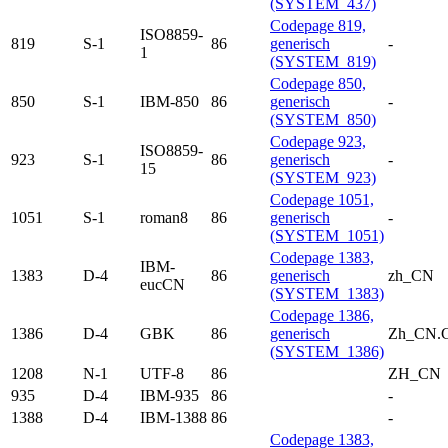
(SYSTEM_437)
Codepage 819,
ISO8859-
819
S-1
86
generisch
-
1
(SYSTEM_819)
Codepage 850,
850
S-1
IBM-850
86
generisch
-
(SYSTEM_850)
Codepage 923,
ISO8859-
923
S-1
86
generisch
-
15
(SYSTEM_923)
Codepage 1051,
1051
S-1
roman8
86
generisch
-
(SYSTEM_1051)
Codepage 1383,
IBM-
1383
D-4
86
generisch
zh_CN
eucCN
(SYSTEM_1383)
Codepage 1386,
1386
D-4
GBK
86
generisch
Zh_CN.
(SYSTEM_1386)
1208
N-1
UTF-8
86
ZH_CN
935
D-4
IBM-935
86
-
1388
D-4
IBM-1388
86
-
Codepage 1383,