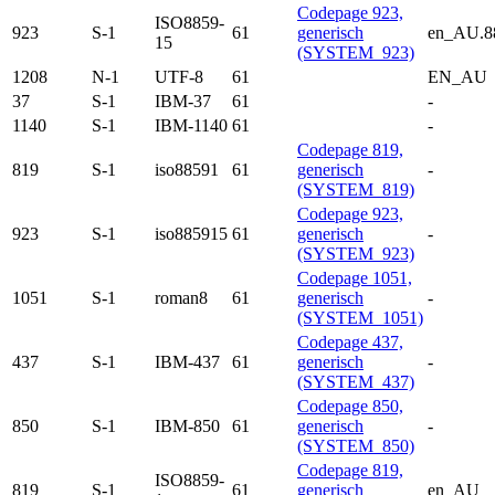
Codepage 923,
ISO8859-
923
S-1
61
generisch
en_AU.8
15
(SYSTEM_923)
1208
N-1
UTF-8
61
EN_AU
37
S-1
IBM-37
61
-
1140
S-1
IBM-1140
61
-
Codepage 819,
819
S-1
iso88591
61
generisch
-
(SYSTEM_819)
Codepage 923,
923
S-1
iso885915
61
generisch
-
(SYSTEM_923)
Codepage 1051,
1051
S-1
roman8
61
generisch
-
(SYSTEM_1051)
Codepage 437,
437
S-1
IBM-437
61
generisch
-
(SYSTEM_437)
Codepage 850,
850
S-1
IBM-850
61
generisch
-
(SYSTEM_850)
Codepage 819,
ISO8859-
819
S-1
61
generisch
en_AU