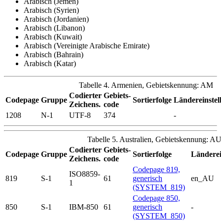
Arabisch (Jemen)
Arabisch (Syrien)
Arabisch (Jordanien)
Arabisch (Libanon)
Arabisch (Kuwait)
Arabisch (Vereinigte Arabische Emirate)
Arabisch (Bahrain)
Arabisch (Katar)
Tabelle 4. Armenien, Gebietskennung: AM
Codierter
Gebiets-
Codepage
Gruppe
Sortierfolge
Ländereinstel
Zeichens.
code
1208
N-1
UTF-8
374
-
Tabelle 5. Australien, Gebietskennung: A
Codierter
Gebiets-
Codepage
Gruppe
Sortierfolge
Länderei
Zeichens.
code
Codepage 819,
ISO8859-
819
S-1
61
generisch
en_AU
1
(SYSTEM_819)
Codepage 850,
850
S-1
IBM-850
61
generisch
-
(SYSTEM_850)