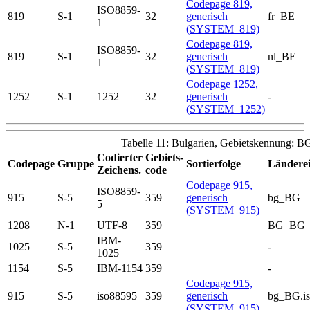
Codepage 819,
ISO8859-
819
S-1
32
generisch
fr_BE
1
(SYSTEM_819)
Codepage 819,
ISO8859-
819
S-1
32
generisch
nl_BE
1
(SYSTEM_819)
Codepage 1252,
1252
S-1
1252
32
generisch
-
(SYSTEM_1252)
Tabelle 11: Bulgarien, Gebietskennung: B
Codierter
Gebiets-
Codepage
Gruppe
Sortierfolge
Länderei
Zeichens.
code
Codepage 915,
ISO8859-
915
S-5
359
generisch
bg_BG
5
(SYSTEM_915)
1208
N-1
UTF-8
359
BG_BG
IBM-
1025
S-5
359
-
1025
1154
S-5
IBM-1154
359
-
Codepage 915,
915
S-5
iso88595
359
generisch
bg_BG.i
(SYSTEM_915)