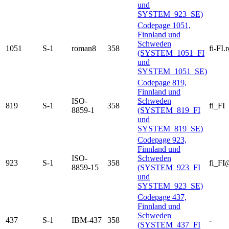
und
SYSTEM_923_SE)
Codepage 1051,
Finnland und
Schweden
1051
S-1
roman8
358
fi-FI
(SYSTEM_1051_FI
und
SYSTEM_1051_SE)
Codepage 819,
Finnland und
ISO-
Schweden
819
S-1
358
fi_FI
8859-1
(SYSTEM_819_FI
und
SYSTEM_819_SE)
Codepage 923,
Finnland und
ISO-
Schweden
923
S-1
358
fi_FI
8859-15
(SYSTEM_923_FI
und
SYSTEM_923_SE)
Codepage 437,
Finnland und
Schweden
437
S-1
IBM-437
358
-
(SYSTEM_437_FI