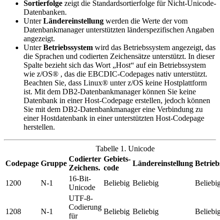
Sortierfolge
zeigt die Standardsortierfolge für Nicht-Unicode-
Datenbanken.
Unter
Ländereinstellung
werden die Werte der vom
Datenbankmanager unterstützten länderspezifischen Angaben
angezeigt.
Unter
Betriebssystem
wird das Betriebssystem angezeigt, das
die Sprachen und codierten Zeichensätze unterstützt. In dieser
Spalte bezieht sich das Wort
Host
auf ein Betriebssystem
wie z/OS® , das die EBCDIC-Codepages nativ unterstützt.
Beachten Sie, dass Linux® unter z/OS keine Hostplattform
ist. Mit dem
DB2
-Datenbankmanager können Sie keine
Datenbank in einer Host-Codepage erstellen, jedoch können
Sie mit dem
DB2
-Datenbankmanager eine Verbindung zu
einer Hostdatenbank in einer unterstützten Host-Codepage
herstellen.
Tabelle 1. Unicode
Codierter
Gebiets-
Codepage
Gruppe
Ländereinstellung
Betrieb
Zeichens.
code
16-Bit-
1200
N-1
Beliebig
Beliebig
Beliebi
Unicode
UTF-8-
Codierung
1208
N-1
Beliebig
Beliebig
Beliebi
für