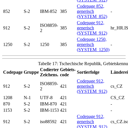
Codepage 852,
852
S-2
IBM-852
385
generisch
-
(SYSTEM_852)
Codepage 912,
ISO8859-
912
S-2
385
generisch
hr_HR.I
2
(SYSTEM_912)
Codepage 1250,
1250
S-2
1250
385
generisch
-
(SYSTEM_1250)
Tabelle 17: Tschechische Republik, Gebietskenn
Codierter
Gebiets-
Codepage
Gruppe
Sortierfolge
Länderei
Zeichens.
code
Codepage 912,
ISO8859-
912
S-2
421
generisch
cs_CZ
2
(SYSTEM_912)
1208
N-1
UTF-8
421
CS_CZ
870
S-2
IBM-870
421
-
1153
S-2
IBM-1153
421
-
Codepage 912,
912
S-2
iso88592
421
generisch
cs_CZ.is
(SYSTEM_912)