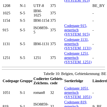
(SYSTEM_915)
1208
N-1
UTF-8
375
BE_BY
IBM-
1025
S-5
375
-
1025
1154
S-5
IBM-1154
375
-
Codepage 915,
ISO8859-
915
S-5
375
generisch
-
5
(SYSTEM_915)
Codepage 1131,
1131
S-5
IBM-1131
375
generisch
-
(SYSTEM_1131)
Codepage 1251,
1251
S-5
1251
375
generisch
-
(SYSTEM_1251)
Tabelle 10: Belgien, Gebietskennung: BE
Codierter
Gebiets-
Codepage
Gruppe
Sortierfolge
Länderei
Zeichens.
code
Codepage 1051,
1051
S-1
roman8
32
generisch
-
(SYSTEM_1051)
Codepage 819,
ISO8859-
819
S-1
32
generisch
fr_BE