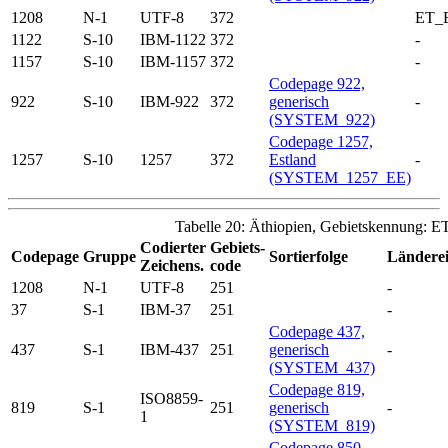
1208
N-1
UTF-8
372
ET_
1122
S-10
IBM-1122
372
-
1157
S-10
IBM-1157
372
-
Codepage 922,
922
S-10
IBM-922
372
generisch
-
(SYSTEM_922)
Codepage 1257,
1257
S-10
1257
372
Estland
-
(SYSTEM_1257_EE)
Tabelle 20: Äthiopien, Gebietskennung: E
Codierter
Gebiets-
Codepage
Gruppe
Sortierfolge
Länderei
Zeichens.
code
1208
N-1
UTF-8
251
-
37
S-1
IBM-37
251
-
Codepage 437,
437
S-1
IBM-437
251
generisch
-
(SYSTEM_437)
Codepage 819,
ISO8859-
819
S-1
251
generisch
-
1
(SYSTEM_819)
Codepage 850,