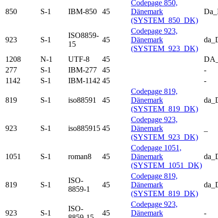
Codepage 850,
850
S-1
IBM-850
45
Dänemark
Da
(SYSTEM_850_DK)
Codepage 923,
ISO8859-
923
S-1
45
Dänemark
da_
15
(SYSTEM_923_DK)
1208
N-1
UTF-8
45
DA
277
S-1
IBM-277
45
-
1142
S-1
IBM-1142
45
-
Codepage 819,
819
S-1
iso88591
45
Dänemark
da_
(SYSTEM_819_DK)
Codepage 923,
923
S-1
iso885915
45
Dänemark
_
(SYSTEM_923_DK)
Codepage 1051,
1051
S-1
roman8
45
Dänemark
da_
(SYSTEM_1051_DK)
Codepage 819,
ISO-
819
S-1
45
Dänemark
da_
8859-1
(SYSTEM_819_DK)
Codepage 923,
ISO-
923
S-1
45
Dänemark
-
8859-15