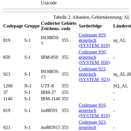
Unicode
Tabelle 2. Albanien, Gebietskennung: AL
Codierter
Gebiets-
Codepage
Gruppe
Sortierfolge
Länderei
Zeichens.
code
Codepage 819,
ISO8859-
819
S-1
355
generisch
sq_AL
1
(SYSTEM_819)
Codepage 850,
850
S-1
IBM-850
355
generisch
-
(SYSTEM_850)
Codepage 923,
ISO8859-
923
S-1
355
generisch
sq_AL.8
15
(SYSTEM_923)
1208
N-1
UTF-8
355
SQ_AL
37
S-1
IBM-37
355
-
1140
S-1
IBM-1140
355
-
Codepage 819,
819
S-1
iso88591
355
generisch
-
(SYSTEM_819)
Codepage 923,
923
S-1
iso885915
355
generisch
-