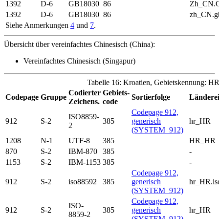
1392
D-6
GB18030
86
Zh_CN.
1392
D-6
GB18030
86
zh_CN.g
Siehe Anmerkungen
4
und
7
.
Übersicht über vereinfachtes Chinesisch (China):
Vereinfachtes Chinesisch (Singapur)
Tabelle 16: Kroatien, Gebietskennung: H
Codierter
Gebiets-
Codepage
Gruppe
Sortierfolge
Länderei
Zeichens.
code
Codepage 912,
ISO8859-
912
S-2
385
generisch
hr_HR
2
(SYSTEM_912)
1208
N-1
UTF-8
385
HR_HR
870
S-2
IBM-870
385
-
1153
S-2
IBM-1153
385
-
Codepage 912,
912
S-2
iso88592
385
generisch
hr_HR.is
(SYSTEM_912)
Codepage 912,
ISO-
912
S-2
385
generisch
hr_HR
8859-2
(SYSTEM_912)