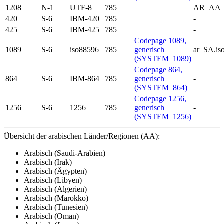
1208
N-1
UTF-8
785
AR_AA
420
S-6
IBM-420
785
-
425
S-6
IBM-425
785
-
Codepage 1089,
1089
S-6
iso88596
785
generisch
ar_SA.is
(SYSTEM_1089)
Codepage 864,
864
S-6
IBM-864
785
generisch
-
(SYSTEM_864)
Codepage 1256,
1256
S-6
1256
785
generisch
-
(SYSTEM_1256)
Übersicht der arabischen Länder/Regionen (AA):
Arabisch (Saudi-Arabien)
Arabisch (Irak)
Arabisch (Ägypten)
Arabisch (Libyen)
Arabisch (Algerien)
Arabisch (Marokko)
Arabisch (Tunesien)
Arabisch (Oman)