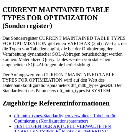
CURRENT MAINTAINED TABLE
TYPES FOR OPTIMIZATION
(Sonderregister)
Das Sonderregister CURRENT MAINTAINED TABLE TYPES
FOR OPTIMIZATION gibt einen VARCHAR (254) -Wert an, der
die Typen von Tabellen angibt, die bei der Optimierung der
Verarbeitung dynamischer SQL-Abfragen berücksichtigt werden
können. Materialized Query Tables werden von statischen
eingebetteten SQL-Abfragen nie berücksichtigt.
Der Anfangswert von CURRENT MAINTAINED TABLE
TYPES FOR OPTIMIZATION wird auf den Wert des
Datenbankkonfigurationsparameters
dft_mttb_types
gesetzt. Der
Standardwert des Parameters
dft_mttb_types
ist
SYSTEM
.
Zugehörige Referenzinformationen
dft_mttb_types-Standardtypen verwalteter Tabellen für
Optimierung
(Konfigurationsparameter)
FESTLEGEN DER AKTUELL VERWALTETEN
TABELLENTYPEN FÜR DIE OPTIMIERUNG