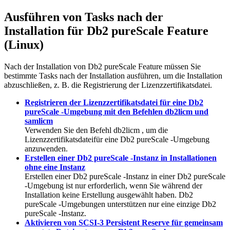
Ausführen von Tasks nach der
Installation für
Db2 pureScale
Feature
(Linux)
Nach der Installation von
Db2 pureScale
Feature müssen Sie
bestimmte Tasks nach der Installation ausführen, um die Installation
abzuschließen, z. B. die Registrierung der Lizenzzertifikatsdatei.
Registrieren der Lizenzzertifikatsdatei für eine Db2
pureScale -Umgebung mit den Befehlen db2licm und
samlicm
Verwenden Sie den Befehl
db2licm
, um die
Lizenzzertifikatsdatei
für eine
Db2 pureScale
-Umgebung
anzuwenden.
Erstellen einer Db2 pureScale -Instanz in Installationen
ohne eine Instanz
Erstellen einer
Db2 pureScale
-Instanz in einer
Db2 pureScale
-Umgebung
ist nur erforderlich, wenn Sie während der
Installation keine Erstellung ausgewählt haben.
Db2
pureScale
-Umgebungen unterstützen nur eine einzige
Db2
pureScale
-Instanz.
Aktivieren von SCSI-3 Persistent Reserve für gemeinsam