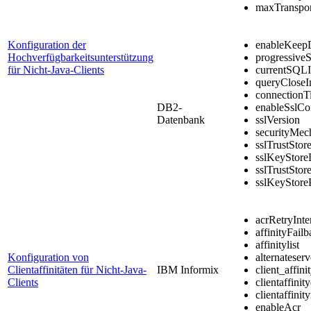
maxTranspor
Konfiguration der
enableKeep
Hochverfügbarkeitsunterstützung
progressive
für Nicht-Java-Clients
currentSQL
queryCloseIm
connectionT
DB2
-
enableSslCo
Datenbank
sslVersion
securityMec
sslTrustStor
sslKeyStore
sslTrustSto
sslKeyStore
acrRetryInte
affinityFailb
affinitylist
Konfiguration von
alternateserv
Clientaffinitäten für Nicht-Java-
IBM Informix
client_affini
Clients
clientaffinit
clientaffini
enableAcr