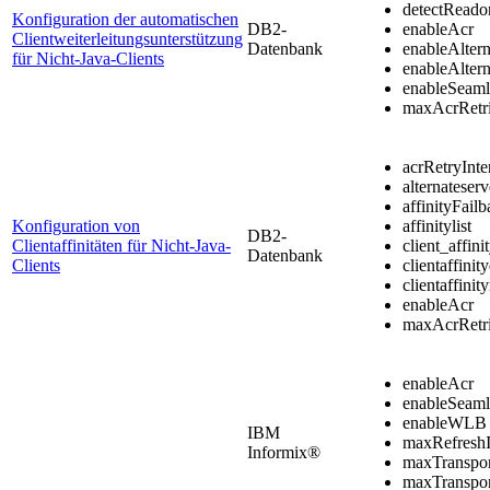
detectRead
Konfiguration der automatischen
DB2
-
enableAcr
Clientweiterleitungsunterstützung
Datenbank
enableAlte
für Nicht-Java-Clients
enableAltern
enableSeaml
maxAcrRetr
acrRetryInte
alternateserv
affinityFailb
Konfiguration von
affinitylist
DB2
-
Clientaffinitäten für Nicht-Java-
client_affini
Datenbank
Clients
clientaffinit
clientaffini
enableAcr
maxAcrRetr
enableAcr
enableSeaml
enableWLB
IBM
maxRefreshI
Informix®
maxTranspor
maxTranspo