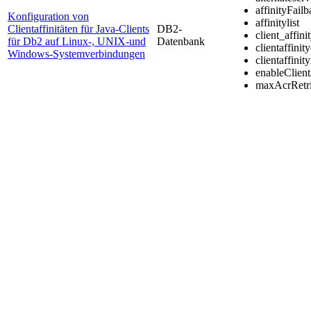
affinityFailb
Konfiguration von
affinitylist
Clientaffinitäten für Java-Clients
DB2
-
client_affini
für Db2 auf Linux-, UNIX-und
Datenbank
clientaffinit
Windows-Systemverbindungen
clientaffini
enableClient
maxAcrRetr