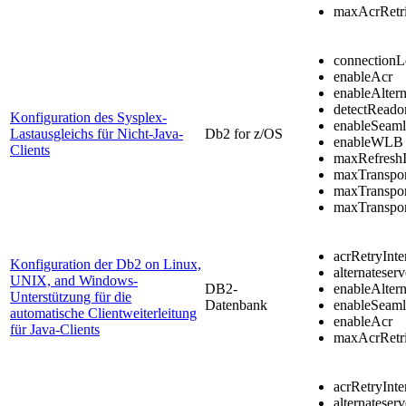
maxAcrRetr
connectionL
enableAcr
enableAlte
detectRead
Konfiguration des Sysplex-
enableSeaml
Lastausgleichs für Nicht-Java-
Db2 for z/OS
enableWLB
Clients
maxRefreshI
maxTranspor
maxTranspo
maxTranspor
acrRetryInte
Konfiguration der Db2 on Linux,
alternateserv
UNIX, and Windows-
DB2
-
enableAltern
Unterstützung für die
Datenbank
enableSeaml
automatische Clientweiterleitung
enableAcr
für Java-Clients
maxAcrRetr
acrRetryInte
alternateserv