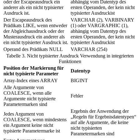
oder der Escapeausdruck ein
abhängig vom Datentyp des
anderer als ein nicht typisierter
ersten Operanden, der kein nicht
Ausdruck
ist.
typisierter
Ausdruck
ist
Der Escapeausdruck des
VARCHAR (2), VARBINARY
Prädikats LIKE, wenn entweder
(1) oder VARGRAPHIC (1),
der Abgleichausdruck oder der
abhängig vom Datentyp des
Musterausdruck ein anderer als
ersten Operanden, der kein nicht
ein nicht typisierter
Ausdruck
ist.
typisierter
Ausdruck
ist
Operand des Prädikats NULL
VARCHAR (254)
Tabelle 3. Nicht typisierter
Ausdruck
Verwendung in integrierten
Funktionen
Position der Markierung für
Datentyp
nicht typisierte Parameter
Array-Index eines ARRAY
BIGINT
Alle Argumente von
COALESCE, wenn alle
Fehler
Argumente nicht typisierte
Parametermarken sind
Ergebnis der Anwendung der
Jedes Argument von
Regeln für Ergebnisdatentypen
COALESCE, wenn mindestens
auf alle Argumente, die keine
ein Argument keine nicht
nicht typisierten
typisierte Parametermarke ist
Parametermarken sind