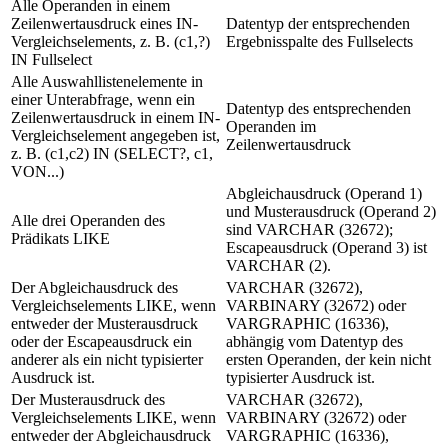
Alle Operanden in einem
Zeilenwertausdruck eines IN-
Datentyp der entsprechenden
Vergleichselements, z. B. (c1,?)
Ergebnisspalte des Fullselects
IN Fullselect
Alle Auswahllistenelemente in
einer Unterabfrage, wenn ein
Datentyp des entsprechenden
Zeilenwertausdruck in einem IN-
Operanden im
Vergleichselement angegeben ist,
Zeilenwertausdruck
z. B. (c1,c2) IN (SELECT?, c1,
VON...)
Abgleichausdruck (Operand 1)
und Musterausdruck (Operand 2)
Alle drei Operanden des
sind VARCHAR (32672);
Prädikats LIKE
Escapeausdruck (Operand 3) ist
VARCHAR (2).
Der Abgleichausdruck des
VARCHAR (32672),
Vergleichselements LIKE, wenn
VARBINARY (32672) oder
entweder der Musterausdruck
VARGRAPHIC (16336),
oder der Escapeausdruck ein
abhängig vom Datentyp des
anderer als ein nicht typisierter
ersten Operanden, der kein nicht
Ausdruck
ist.
typisierter
Ausdruck
ist.
Der Musterausdruck des
VARCHAR (32672),
Vergleichselements LIKE, wenn
VARBINARY (32672) oder
entweder der Abgleichausdruck
VARGRAPHIC (16336),