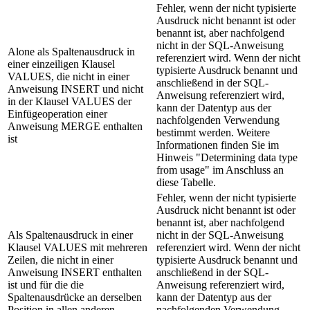
Fehler, wenn der nicht typisierte
Ausdruck nicht benannt ist oder
benannt ist, aber nachfolgend
nicht in der SQL-Anweisung
Alone als Spaltenausdruck in
referenziert wird. Wenn der nicht
einer einzeiligen Klausel
typisierte Ausdruck benannt und
VALUES, die nicht in einer
anschließend in der SQL-
Anweisung INSERT und nicht
Anweisung referenziert wird,
in der Klausel VALUES der
kann der Datentyp aus der
Einfügeoperation einer
nachfolgenden Verwendung
Anweisung MERGE enthalten
bestimmt werden. Weitere
ist
Informationen finden Sie im
Hinweis "Determining data type
from usage" im Anschluss an
diese Tabelle.
Fehler, wenn der nicht typisierte
Ausdruck nicht benannt ist oder
benannt ist, aber nachfolgend
Als Spaltenausdruck in einer
nicht in der SQL-Anweisung
Klausel VALUES mit mehreren
referenziert wird. Wenn der nicht
Zeilen, die nicht in einer
typisierte Ausdruck benannt und
Anweisung INSERT enthalten
anschließend in der SQL-
ist und für die die
Anweisung referenziert wird,
Spaltenausdrücke an derselben
kann der Datentyp aus der
Position in allen anderen
nachfolgenden Verwendung