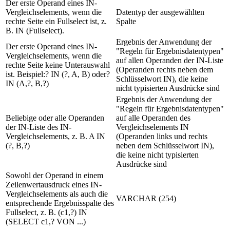
Der erste Operand eines IN-
Vergleichselements, wenn die
Datentyp der ausgewählten
rechte Seite ein Fullselect ist, z.
Spalte
B. IN (Fullselect).
Ergebnis der Anwendung der
Der erste Operand eines IN-
"Regeln für Ergebnisdatentypen"
Vergleichselements, wenn die
auf allen Operanden der IN-Liste
rechte Seite keine Unterauswahl
(Operanden rechts neben dem
ist. Beispiel:? IN (?, A, B) oder?
Schlüsselwort IN), die keine
IN (A,?, B,?)
nicht typisierten Ausdrücke sind
Ergebnis der Anwendung der
"Regeln für Ergebnisdatentypen"
Beliebige oder alle Operanden
auf alle Operanden des
der IN-Liste des IN-
Vergleichselements IN
Vergleichselements, z. B. A IN
(Operanden links und rechts
(?, B,?)
neben dem Schlüsselwort IN),
die keine nicht typisierten
Ausdrücke sind
Sowohl der Operand in einem
Zeilenwertausdruck eines IN-
Vergleichselements als auch die
VARCHAR (254)
entsprechende Ergebnisspalte des
Fullselect, z. B. (c1,?) IN
(SELECT c1,? VON ...)