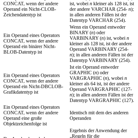
CONCAT, wenn der andere
ist, wobei
n
kleiner als 128 ist, ist
Operand ein Nicht-CLOB-
der andere VARCHAR (254-
n
);
Zeichendatentyp ist
in allen anderen Fällen ist der
Datentyp VARCHAR (254).
Wenn ein Operand entweder
BINARY (
n
) oder
Ein Operand eines Operators
VARBINARY (
n
) ist, wobei
n
CONCAT, wenn der andere
kleiner als 128 ist, ist der andere
Operand ein binärer Nicht-
Operand VARBINARY (254-
BLOB-Datentyp ist
n
); in allen anderen Fällen ist der
Datentyp VARBINARY (254).
Ist ein Operand entweder
GRAPHIC (
n
) oder
Ein Operand eines Operators
VARGRAPHIC (
n
), wobei
n
CONCAT, wenn der andere
kleiner als 64 ist, ist der andere
Operand ein Nicht-DBCLOB-
Operand
VARGRAPHIC (127-
Grafikdatentyp ist
n
)
; in allen anderen Fällen ist der
Datentyp VARGRAPHIC (127).
Ein Operand eines Operators
CONCAT, wenn der andere
Identisch mit dem des anderen
Operand eine große
Operanden
Objektzeichenfolge ist
Ergebnis der Anwendung der
Regeln für die