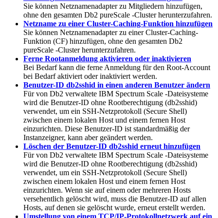
Sie können Netznamenadapter zu Mitgliedern hinzufügen,
ohne den gesamten
Db2 pureScale
-Cluster herunterzufahren.
Netzname zu einer Cluster-Caching-Funktion hinzufügen
Sie können Netznamenadapter zu einer Cluster-Caching-
Funktion (CF) hinzufügen, ohne den gesamten
Db2
pureScale
-Cluster herunterzufahren.
Ferne Rootanmeldung aktivieren oder inaktivieren
Bei Bedarf kann die ferne Anmeldung für den Root-Account
bei Bedarf aktiviert oder inaktiviert werden.
Benutzer-ID db2sshid in einen anderen Benutzer ändern
Für von
Db2
verwaltete IBM Spectrum Scale -Dateisysteme
wird die Benutzer-ID ohne Rootberechtigung (db2sshid)
verwendet, um ein SSH-Netzprotokoll (Secure Shell)
zwischen einem lokalen Host und einem fernen Host
einzurichten. Diese Benutzer-ID ist standardmäßig der
Instanzeigner, kann aber geändert werden.
Löschen der Benutzer-ID db2sshid erneut hinzufügen
Für von
Db2
verwaltete IBM Spectrum Scale -Dateisysteme
wird die Benutzer-ID ohne Rootberechtigung (db2sshid)
verwendet, um ein SSH-Netzprotokoll (Secure Shell)
zwischen einem lokalen Host und einem fernen Host
einzurichten. Wenn sie auf einem oder mehreren Hosts
versehentlich gelöscht wird, muss die Benutzer-ID auf allen
Hosts, auf denen sie gelöscht wurde, erneut erstellt werden.
Umstellung von einem TCP/IP-Protokollnetzwerk auf ein