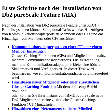
Erste Schritte nach der Installation von
Db2 pureScale
Feature (AIX)
Nach der Installation von
Db2 pureScale
Feature unter AIX® -
Betriebssystemen können Sie optional Tasks wie das Hinzufügen
von Kommunikationsadapterports zu Membern oder CFs und das
Hinzufügen von Membern oder CFs ausführen.
Kommunikationsadapterports zu einer CF oder einem
Member hinzufügen
Cluster-Caching-Funktionen
(
CFs
)
und
Mitglieder
unterstützt
mehrere Kommunikationsadapterports. Die Verwendung
mehrerer Kommunikationsadapterports bietet eine höhere
Skalierbarkeit und Verfügbarkeit. In dieser Task wird
beschrieben, wie ein
Kommunikationsadapterport
hinzugefügt
wird.
Hinzufügen neuer Mitglieder oder einer zusätzlichen
Cluster-Caching-Funktion
Mit dem
db2isetup
Befehl
db2iupdt
oder können Sie Ihrer Instanz von
IBMDb2pureScale
neue
Db2
Mitglieder oder eine zusätzliche
Cluster-Caching-
Funktion
(
CF
) hinzufügen.
Hinzufügen eines Netznamens zu einem Mitglied