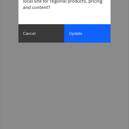
local site for regional products, pricing
and content?
Cancel
Update