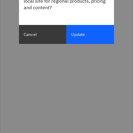
local site for regional products, pricing
and content?
Cancel
Update