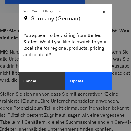
×
Your Current Region is:
Germany (German)
MF: Sie sagten, dass es zwei Seiten der Medaille gibt. Was
You appear to be visiting from
United
sind die Nachteile?
States
. Would you like to switch to your
local site for regional products, pricing
MK:
Nun, einer der Nachteile ist zum Beispiel, dass, wenn Sie
and content?
alle Unternehmensdaten indizieren und nicht wissen, was Sie
da drin haben, und Sie es nicht abfangen und bei der Ausgabe
nicht filtern, plötzlich eine riesige Menge an Daten offengelegt
wird, die nicht offengelegt werden sollten.
Cancel
Update
Stellen Sie sich nun vor, dass Sie mit generativer KI eine
trainierte KI auf all Ihre Unternehmensdaten anwenden,
deren Potenzial zum Teil nicht einmal den Menschen bekannt
ist. Plötzlich besteht Zugriff auf, sagen wir, eine vergessene
Tabelle mit Gehältern, die eine Suchmaschine und ein Gen-KI-
Indexer innerhalb des Unternehmens finden konnten.