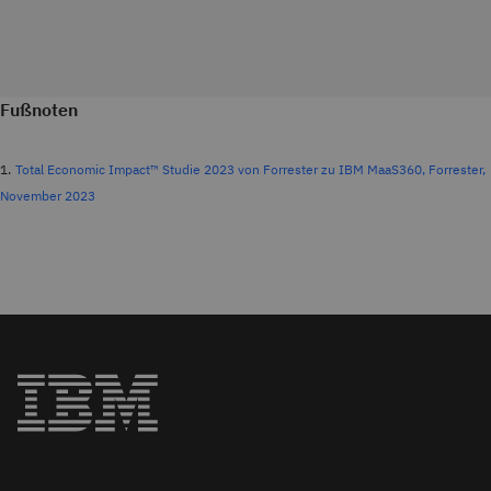
Fußnoten
1.
Total Economic Impact™ Studie 2023 von Forrester zu IBM MaaS360, Forrester,
November 2023