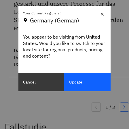
gestärkt und unsere Prozesse für das
Lebenszyklus- und
×
Your Current Region is:
Stromversorgungsmanagement wurden
Germany (German)
erheblich verbessert.
You appear to be visiting from
United
States
. Would you like to switch to your
local site for regional products, pricing
Dan Corcoran
and content?
Director of Client Technology
US Foods
Cancel
Update