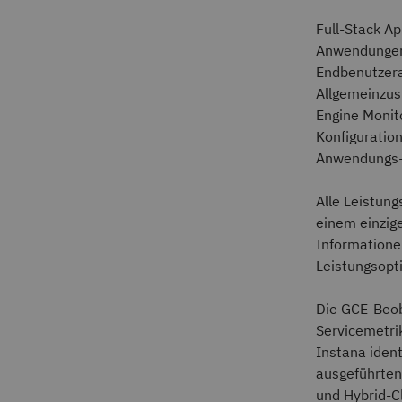
Full-Stack Ap
Anwendungen,
Endbenutzera
Allgemeinzu
Engine Monit
Konfiguratio
Anwendungs- 
Alle Leistun
einem einzig
Informatione
Leistungsopt
Die GCE-Beob
Servicemetri
Instana ident
ausgeführten
und Hybrid-C