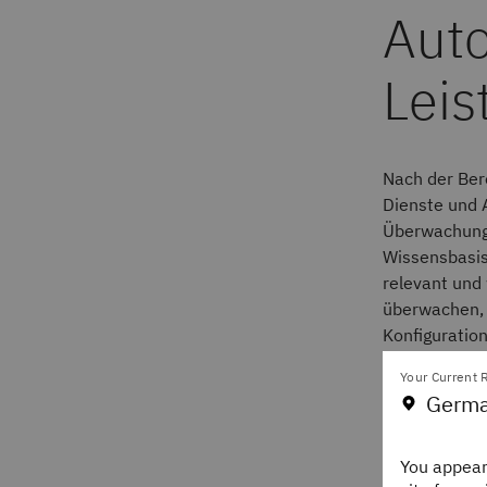
Nach der Bere
Dienste und 
Überwachungs
Wissensbasis
relevant und
überwachen, 
Konfiguratio
ermöglicht s
Your Current R
Germa
Um den Allge
Überwachung
Umgebung, u
You appear