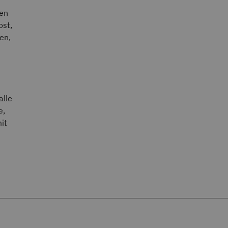
den
ost,
en,
alle
e,
it