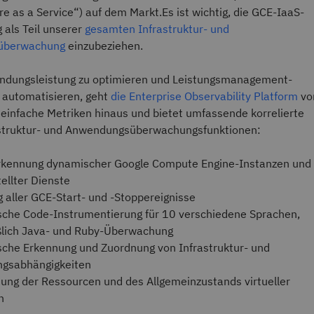
re as a Service“) auf dem Markt.Es ist wichtig, die GCE-IaaS-
als Teil unserer
gesamten Infrastruktur- und
überwachung
einzubeziehen.
ndungsleistung zu optimieren und Leistungsmanagement-
 automatisieren, geht
die Enterprise Observability Platform
vo
 einfache Metriken hinaus und bietet umfassende korrelierte
astruktur- und Anwendungsüberwachungsfunktionen:
rkennung dynamischer Google Compute Engine-Instanzen und
ellter Dienste
 aller GCE-Start- und -Stoppereignisse
che Code-Instrumentierung für 10 verschiedene Sprachen,
ßlich Java- und Ruby-Überwachung
che Erkennung und Zuordnung von Infrastruktur- und
gsabhängigkeiten
ng der Ressourcen und des Allgemeinzustands virtueller
n