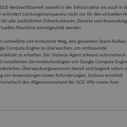
CE-Beobachtbarkeit sowohl in der Infrastruktur als auch in 
rfordert Leistungstransparenz nicht nur für den virtuellen H
 für alle zusätzlichen Infrastrukturen, Dienste und Anwendung
irtuellen Maschine bereitgestellt werden.
der schnellste und einfachste Weg, den gesamten Stack-Aufbau
gle Compute Engine zu überwachen, um umfassende
nblicke zu erhalten. Der Instana-Agent erkennt automatisch 
d installierten Servicetechnologien von Google Compute Engin
forderlichen Überwachungssensoren bereit und beginnt sofort m
ng von Anwendungen sowie Anforderungen. Instana ermittelt
omatisch den Allgemeinzustand der GCE-VMs sowie ihrer