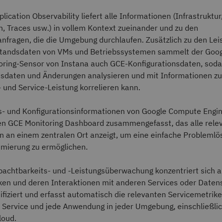
plication Observability liefert alle Informationen (Infrastruktur
 Traces usw.) in vollem Kontext zueinander und zu den
nfragen, die die Umgebung durchlaufen. Zusätzlich zu den Lei
standsdaten von VMs und Betriebssystemen sammelt der Goo
oring-Sensor von Instana auch GCE-Konfigurationsdaten, soda
nsdaten und Änderungen analysieren und mit Informationen zu
und Service-Leistung korrelieren kann.
gs- und Konfigurationsinformationen von Google Compute Engi
en GCE Monitoring Dashboard zusammengefasst, das alle rele
n an einem zentralen Ort anzeigt, um eine einfache Probleml
imierung zu ermöglichen.
achtbarkeits- und -Leistungsüberwachung konzentriert sich a
ken und deren Interaktionen mit anderen Services oder Daten
ifiziert und erfasst automatisch die relevanten Servicemetrike
 Service und jede Anwendung in jeder Umgebung, einschließlic
loud.