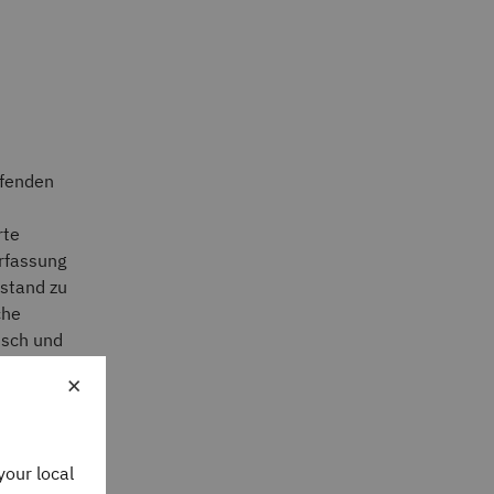
ufenden
rte
Erfassung
ustand zu
che
isch und
.
×
ten
your local