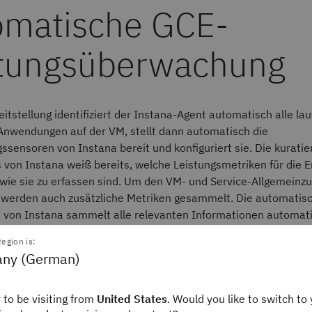
itstellung identifiziert der Instana-Agent automatisch alle la
Anwendungen auf der VM, stellt dann automatisch die
sensoren von Instana bereit und konfiguriert sie. Die kuratie
 von Instana weiß bereits, welche Leistungsmetriken für die 
 wie sie zu erfassen sind. Um den VM- und Service-Allgemeinz
werden auch zusätzliche Metriken gesammelt. Die automatis
n von Instana sammelt alle relevanten Informationen automat
o eine einfache Überwachung von Google Compute Engine-VMs
egion is:
ny (German)
meinzustand des Service zu ermitteln, erfasst der Instana-
ssensor der Google Compute Engine auch KPIs zur überwach
m deren Allgemeinzustand zu bestimmen.
 to be visiting from
United States
. Would you like to switch to 