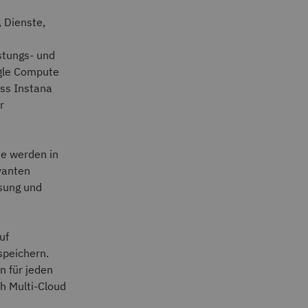
, Dienste,
stungs- und
gle Compute
ss Instana
r
ne werden in
vanten
ösung und
uf
speichern.
n für jeden
h Multi-Cloud