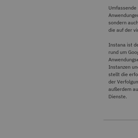
Umfassende G
Anwendungen e
sondern auch
die auf der v
Instana ist 
rund um Goo
Anwendungsei
Instanzen un
stellt die er
der Verfolgu
außerdem aut
Dienste.