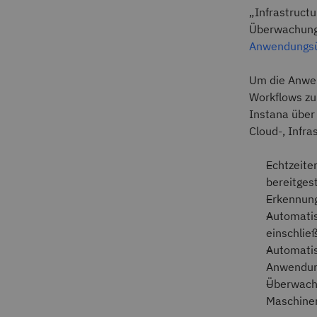
„Infrastructu
Überwachung 
Anwendungs
Um die Anwe
Workflows zu
Instana über
Cloud-, Infr
Echtzeite
bereitgest
Erkennung
Automatis
einschlie
Automatis
Anwendun
Überwachu
Maschine