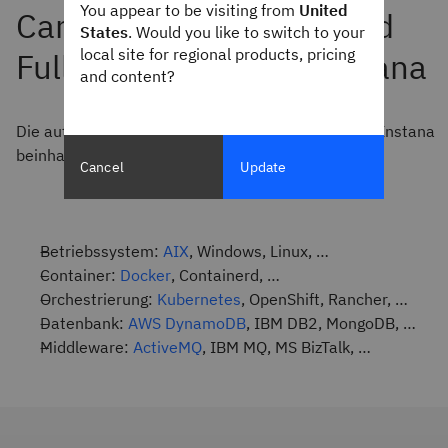
You appear to be visiting from
United
States
. Would you like to switch to your
local site for regional products, pricing
and content?
Die automatische
Microservice-Überwachung
von Instana
beinhaltet die Full-Stack-Visualisierung:
Cancel
Update
Betriebssystem:
AIX
, Windows, Linux, …
Container:
Docker
, Containerd, …
Orchestrierung:
Kubernetes
, OpenShift, Rancher, …
Datenbank:
AWS DynamoDB
, IBM DB2, MongoDB, …
Middleware:
ActiveMQ
, IBM MQ, MS BizTalk, …