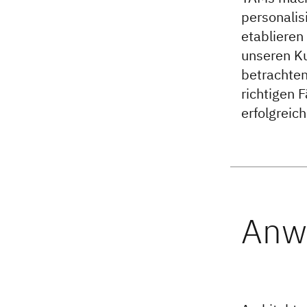
personalis
etablieren
unseren Ku
betrachten
richtigen 
erfolgreic