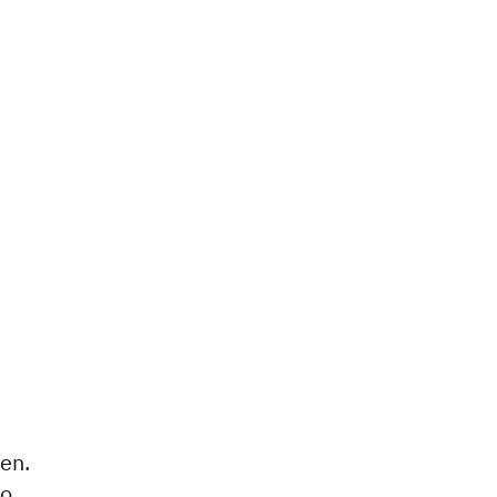
en.
so