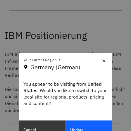
IBM Infrastructure Management System (IMS) und IBM
×
Your Current Region is:
Infrastructure as a Service (IaaS) verfügen über ein
Germany (German)
Framework für das Risikomanagement, das von Bureau
Veritas nach ISO 31000:2018 zertifiziert wurde.
You appear to be visiting from
United
Die ISO-31000-Zertifikate von IBM werden veröffentlicht
States
. Would you like to switch to your
und sind allgemein verfügbar. Die unten aufgeführten
local site for regional products, pricing
and content?
Dienstleistungen sind ISO-31000-zertifiziert und stellen
mindestens einmal pro Jahr ISO-Zertifikate aus.
Cancel
Update