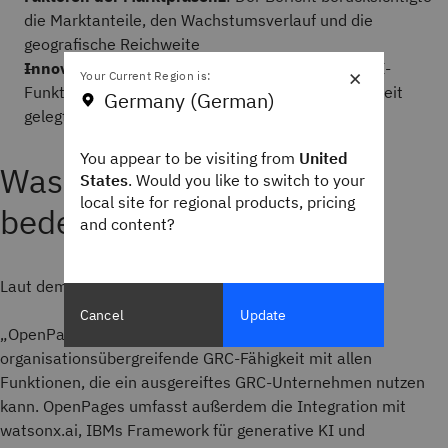
die Marktanteile, den Wachstumsverlauf und die
geografische Reichweite
Innovation
: Besonderes Augenmerk wurde auf KI-
×
Your Current Region is:
Funktionen, Integrationspotenzial und Skalierbarkeit
Germany (German)
gelegt
You appear to be visiting from
United
Was diese Anerkennung
States
. Would you like to switch to your
local site for regional products, pricing
bedeutet
and content?
Laut dem Bericht:
Cancel
Update
„OpenPages von IBM bietet eine umfassende,
organisationsübergreifende GRC-Fähigkeit mit allen
Funktionen, die ein ausgereiftes GRC-Unternehmen nutzen
kann. OpenPages umfasst außerdem die Integration mit
watsonx.ai, IBMs Framework für generative KI und