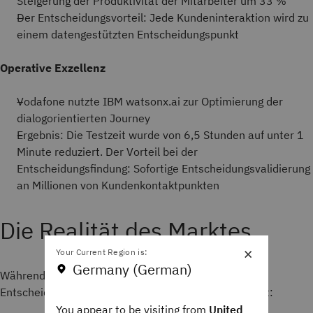
Steigerung der Produktivität der Mitarbeiter um 33 %
Der Entscheidungsvorteil: Jede Kundeninteraktion wird zu
einem datengestützten Entscheidungspunkt
Operative Exzellenz
Vodafone nutzte IBM watsonx.ai zur Optimierung der
dialogorientierten Journey
Ergebnis: Die Testzeit wurde von 6,5 Stunden auf unter 1
Minute reduziert. Der Vorteil bei der
Entscheidungsfindung: Sofortige Entscheidungsvalidierung
an Millionen von Kundenkontaktpunkten
Die Realität des Marktes
×
Your Current Region is:
Germany (German)
Während der KI-Markt explodiert, ist die
Entscheidungsintelligenz der Schlüssel zum Mehrwert:
You appear to be visiting from
United