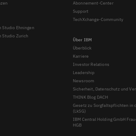
nzen
Abonnement-Center
Support
TechXchange-Community
n Studio Ehningen
 Studio Zurich
Überblick
Karriere
Investor Relations
Leadership
Newsroom
Sicherheit, Datenschutz und Ve
THINK Blog DACH
Gesetz zu Sorgfaltspflichten in 
(LkSG)
IBM Central Holding GmbH Frau
HGB