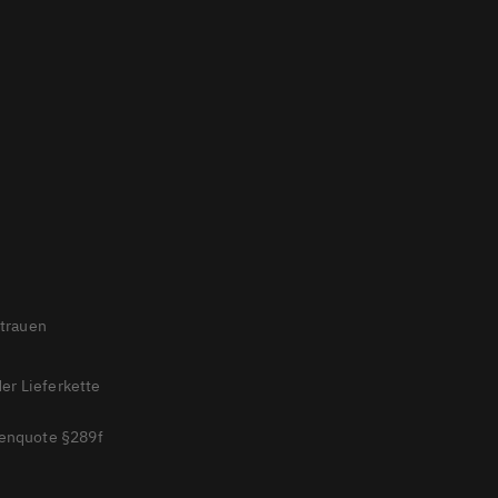
rtrauen
der Lieferkette
enquote §289f