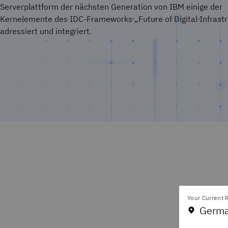
Serverplattform der nächsten Generation von IBM einige der
Kernelemente des IDC-Frameworks „Future of Digital Infrast
adressiert und integriert.
Your Current R
Germa