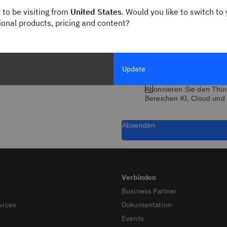
Berufsbezeichnung
 to be visiting from
United States
. Would you like to switch to 
gional products, pricing and content?
* Alle Felder sind Pflichtfelder
Update
Abonnieren Sie den Thin
Bereichen KI, Cloud und 
Absenden
Business Partner
vices
Dokumentation
Events