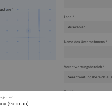
ructure“
Land *
Name des Unternehmens *
Verantwortungsbereich *
Position*
egion is:
ny (German)