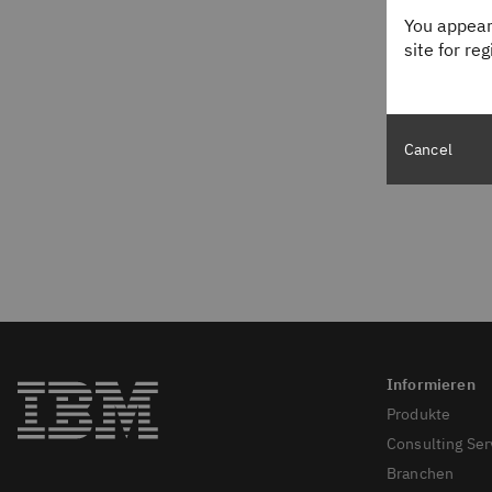
You appear
site for re
Cancel
Produkte
Consulting Ser
Branchen