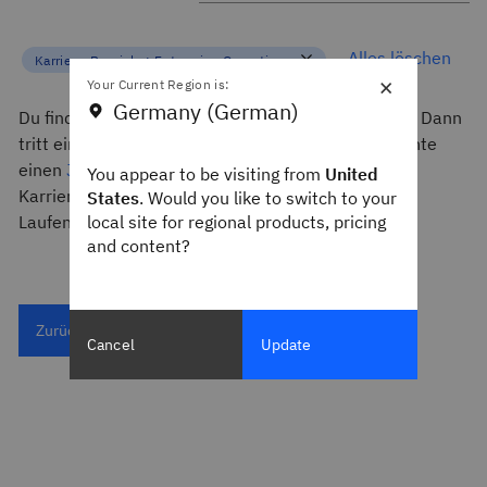
Alles löschen
Karriere-Bereiche:
Enterprise Operations
×
Your Current Region is:
Germany (German)
Du findest keinen passenden Job, der zu dir passt? Dann
tritt einfach unserem
Talent-Netzwerk
bei oder richte
einen
Job-Alarm
ein. Wir halten dich über aktuelle
You appear to be visiting from
United
Karrieremöglichkeiten und Geschichten auf dem
States
. Would you like to switch to your
Laufenden, die deinen Interessen entsprechen.
local site for regional products, pricing
and content?
Zurücksetzen
Cancel
Update