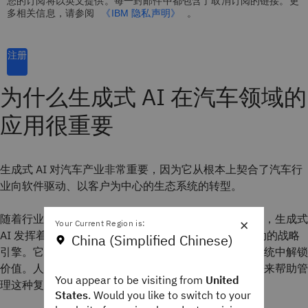
您的订阅将以英文提供。每一封邮件中都包含了取消订阅的链接。更
多相关信息，请参阅
《IBM 隐私声明》
。
注册
为什么生成式 AI 在汽车领域的
应用很重要
生成式 AI 对汽车产业非常重要，因为它从根本上契合了汽车行
业向软件驱动、以客户为中心的生态系统的转型。
随着行业从机械工程转向以数字化和数据为主导的运营，生成式
×
Your Current Region is:
AI 发挥着越来越大的作用。它已成为帮助企业加快行动的战略
China (Simplified Chinese)
引擎。它还支持更深层次的个性化，并从日益复杂的系统中解锁
价值。人工智能通过加速从代码生成到模拟的所有内容来帮助管
You appear to be visiting from
United
理这种复杂性。
States
. Would you like to switch to your