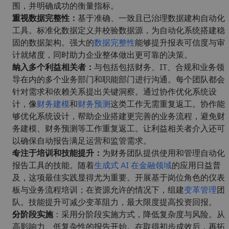
围，并明确成功的衡量指标。
重视数据完整性：
基于准确、一致且已治理数据建构自动化
工具。标准化数据定义并校验数据源，为自动化系统搭建稳
固的数据架构。强大的
数据完整性
能够提升报表可信度与审
计就绪度，同时助力企业整体做出更可靠的决策。
纳入多个利益相关者：
与包括包括财务、IT、合规和业务领
导在内的多个业务部门和职能部门进行沟通。每个团队都会
针对需求和依赖关系提出关键洞察。通过协作优化系统设
计，像
财务建模
和
财务预测
这类工作无需重复返工。协作能
够优化系统设计，帮助企业搭建更完善的业务流程，避免财
务建模、财务预测等工作重复返工。让利益相关者介入还可
以确保自动报告满足运营和监管需求。
专注于培训和技能提升：
为财务团队提供使用和管理自动化
报告工具的技能。随着
生成式 AI 在金融领域
的应用日益普
及，这项最佳实践显得尤为重要。开展基于岗位角色的仪表
板与业务流程培训；在资源允许的情况下，组建
变革管理
团
队。技能提升可减少变革阻力，最大限度提高投资回报。
分阶段实施
：采用分阶段实施方式，降低复杂度与风险。从
高影响力、低复杂性的报告开始。在取得初步成效后，再拓