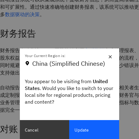
和可扩展性。通过快速准确地创建财务报表，该系统可以推动更
多
数据驱动的决策
。
财务报告
财务报告自动化让 FP&A 团队能够利用
实时数据
生成管理报表、
×
Your Current Region is:
股东权益报表及费用报表。该策略省去了人工收集数据的流程，
China (Simplified Chinese)
同时规避了多数据源管理的复杂难题。自动化软件可减少错误并
支持做出更明智的决策。
You appear to be visiting from
United
自动报告软件还运用统一的格式和会计规则，并为利益相关者生
States
. Would you like to switch to your
local site for regional products, pricing
成定制报告。将所有数据统一归集至同一平台后，首席财务官与
and content?
业务管理者可围绕财务表现开展战略研讨，各方查看的指标与数
据完全一致。
对账
Cancel
Update