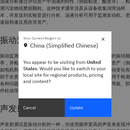
油液分析通过评估资产中油液的特性（例如粘度、酸度等），检
测污染物或磨损颗粒。这种技术通常涉及从设备收集润滑油样
本，并发送到实验室进行分析。油液分析可用于监测发动机、变
速箱和液压系统等资产。
×
振动监测
Your Current Region is:
China (Simplified Chinese)
振动监测（或称振动分析）使用振动传感器，测量资产的振动频
You appear to be visiting from
United
率，并检测可能表明存在问题的异常情况。例如，旋转资产（例
States
. Would you like to switch to your
如电机和泵）老化后振动往往更剧烈、更响。测量其振动变化有
local site for regional products, pricing
助于在资产发生故障之前识别磨损和损坏。振动数据可用于检测
and content?
各种问题，包括未对准、不平衡、轴承磨损或故障、轴弯曲、部
件松动等故障。
声发射测试
Cancel
Update
声发射测试是振动分析的一种，但使用频率更高的声音来发现冲