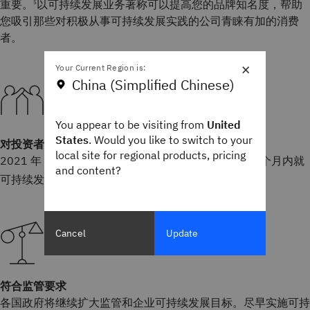
重要。
以可持续发展业务著称可以提高您的品牌知名度，帮助
5
您吸引那些对积极从事可持续发展实践的公司青睐有加的消费
者。
×
Your Current Region is:
China (Simplified Chinese)
You appear to be visiting from
United
States
. Would you like to switch to your
对投资者的吸引力
local site for regional products, pricing
2021 年，五分之四的个人投资者计划在接下来的 12 个月内就
and content?
可持续发展或社会责任因素采取行动。
6
Cancel
Update
符合监管要求
各国政府将继续扩大监管和企业可持续发展目标。尽早实施可持