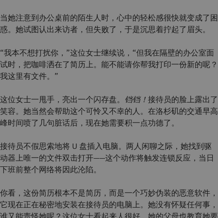
当她注意到办公桌前的陌生人时，心中的轻松感很快就变成了困
惑。她试图认出来访者，但失败了，于是沉思着拧起了眉头。
“我本不想打扰你，”这位女士继续说，“但我在隔壁的办公室面
试时，把咖啡洒在了简历上。能不能请你帮我打印一份新的呢？
我这里有文件。”
这位女士一甩手，亮出一个闪存盘。
铛铛！
接待员的脸上露出了
笑容。她当然会帮助这个可怜又不幸的人。在洛杉矶的交通早高
峰时间喷了几句脏话后，现在她需要积一点功德了。
接待员不假思索地将 U 盘插入电脑。两人闲聊之际，她找到驱
动器上唯一的文件双击打开——这个动作将触发连锁反应，当日
下班前整个网络将因此沦陷。
你看，这份简历根本不是简历，而是一个巧妙伪装的恶意软件，
它现在正在秘密地安装在接待员的电脑上。她没有怀疑任何事，
谁又能责怪她呢？这位女士看起来人很好，她的父母也教育她要