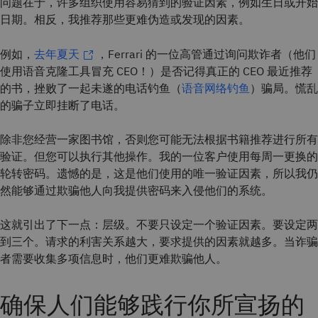
问题在于，许多组织使用容易猜到的验证因素，例如生日或开始
日期。相反，我推荐那些更难伪造或发现的因素。
例如，
去年夏天
，Ferrari 的一位高管通过询问欺诈者（他们
使用语音克隆工具冒充 CEO！）是否记得真正的 CEO 最近推荐
的书，挫败了一起未遂的电话钓鱼（
语音网络钓鱼
）骗局。慌乱
的骗子立即挂断了电话。
除非您经营一家图书馆，否则您可能无法根据书籍推荐进行所有
验证。但您可以执行其他操作。我的一位客户使用每周一更换的
轮转密码。遗憾的是，这是他们使用的唯一验证因素，所以我仍
然能够通过欺骗他人向我提供密码来入侵他们的系统。
这就引出了下一点：层级。不要只设定一个验证因素。要设定两
到三个。请求的利害关系越大，要求提供的因素就越多。当诈骗
者需要收集多项信息时，他们更难欺骗他人。
确保人们能够践行你所宣扬的