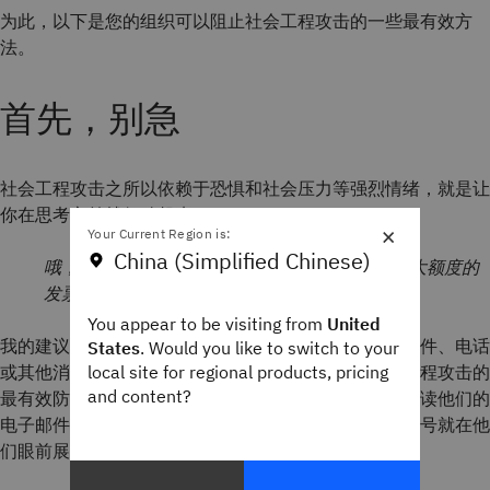
为此，以下是您的组织可以阻止社会工程攻击的一些最有效方
法。
首先，别急
社会工程攻击之所以依赖于恐惧和社会压力等强烈情绪，就是让
你在思考之前就行动起来。
×
Your Current Region is:
China (Simplified Chinese)
哦，不 - 我的老板说，如果我不立即支付这张超大额度的
发票，我们就会有大麻烦。最好现在就做！
You appear to be visiting from
United
我的建议是，要切实放慢速度并评估任何短信、电子邮件、电话
States
. Would you like to switch to your
local site for regional products, pricing
或其他消息。说起来容易做起来难，但它是抵御社会工程攻击的
and content?
最有效防御手段。如果大多数人在做出反应之前仔细阅读他们的
电子邮件并提出问题，他们就会开始看到所有的危险信号就在他
们眼前展开。