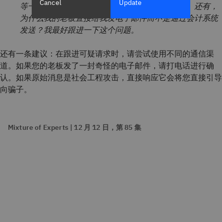
Cancel
Update
等一下。我们的供应商付款数额通常不会这么大。还有，
为什么我的老板直接给我发电子邮件而不是通过会计系统
发送？我最好跟进一下这个问题。
还有一条建议：在跟进可疑请求时，请尝试使用不同的通信渠
道。如果您的老板发了一封奇怪的电子邮件，请打电话进行确
认。如果原始消息是社会工程攻击，直接响应它会将您直接引导
向骗子。
Mixture of Experts | 12 月 12 日，第 85 集