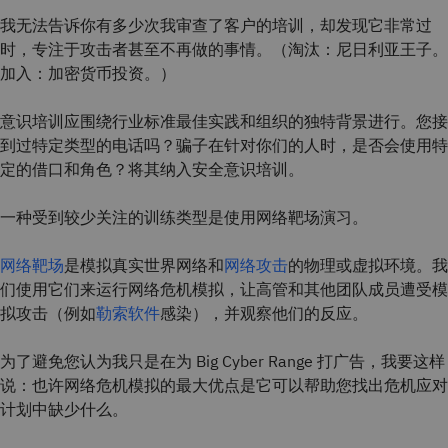
我无法告诉你有多少次我审查了客户的培训，却发现它非常过
时，专注于攻击者甚至不再做的事情。（淘汰：尼日利亚王子。
加入：加密货币投资。）
意识培训应围绕行业标准最佳实践和组织的独特背景进行。您接
到过特定类型的电话吗？骗子在针对你们的人时，是否会使用特
定的借口和角色？将其纳入安全意识培训。
一种受到较少关注的训练类型是使用网络靶场演习。
网络靶场
是模拟真实世界网络和
网络攻击
的物理或虚拟环境。我
们使用它们来运行网络危机模拟，让高管和其他团队成员遭受模
拟攻击（例如
勒索软件
感染），并观察他们的反应。
为了避免您认为我只是在为 Big Cyber Range 打广告，我要这样
说：也许网络危机模拟的最大优点是它可以帮助您找出危机应对
计划中缺少什么。