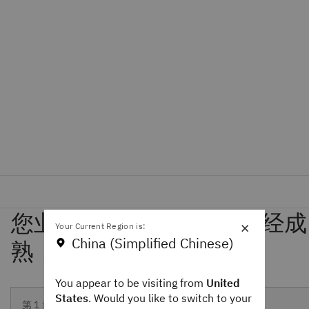
×
Your Current Region is:
China (Simplified Chinese)
You appear to be visiting from
United
States
. Would you like to switch to your
第 1 章
第 2 章