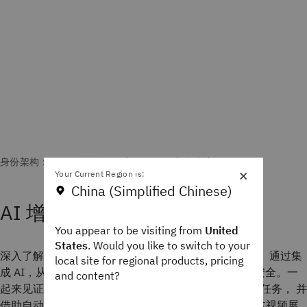
×
Your Current Region is:
China (Simplified Chinese)
AI 增强型 IAM 安全防护
You appear to be visiting from
United
States
. Would you like to switch to your
深入了解 IBM 的身份架构，这是一套全面的解决方案， 通过集
local site for regional products, pricing
成 AI，从根本上重塑身份和访问管理 (IAM) 以及网络安全。一
and content?
起来见证 AI 如何通过无缝的 身份验证方式，简化管理任务， 并
借助自动化工作流和实时风险 评估，加强威胁防范。本视频展