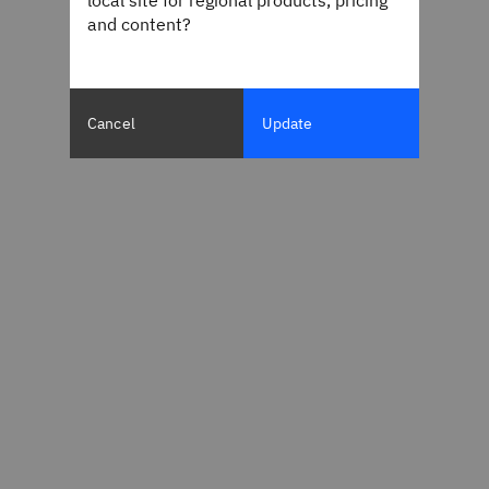
local site for regional products, pricing
and content?
Cancel
Update