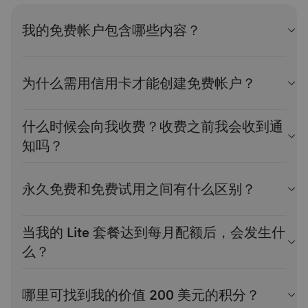
我的免费帐户包含哪些内容？
您的 IBM Cloud 免费帐户可授权您访问 40 多款设置 Lite 定价
套餐的产品。这意味着相关套餐永久免费。您无需为该套餐付
为什么需用信用卡才能创建免费帐户？
费，并且该套餐永不过期。
如需开始在 IBM Cloud 上进行构建，首先您需要使用电子邮件
什么时候会向我收费？收费之前我会收到通
您可以使用 Lite 套餐来配置任何服务实例。
地址
创建一个帐户
（电子邮件地址不得与现有帐户关联）。
如果超过 10 天没有开发活动，您的应用将进入休
知吗？
眠状态。您可以通过继续使用来唤醒应用。
需要预先提供付款详细信息，但在您使用收费服务之前，我们
Lite 套餐永远不会产生费用；但如需使用免费套餐中的非 Lite
如果超过 30 天没有开发活动，您的 Lite 套餐中的
不会向您收取费用；然而，为了验证其真实性，我们会象征性
套餐，则需升级到即用即付套餐。当使用量超过服务的免费套
永久免费和免费试用之间有什么区别？
服务实例将被删除。
地登记您的卡片信息。
餐限额时，您需要按月支付资源使用量。
输入信用卡信息后，屏幕上将显示一条费用确认消息。金额由
永久免费——这些是永不过期的 Lite 套餐产品。这些产品旨在
您可以为帐户、容器、运行时、所有服务和特定服务分别设置
当我的 Lite 套餐达到每月配额后，会发生什
商家决定，但通常在 1.00 美元左右。
让您无需有任何顾虑，可自由处理项目，避免产生意外账单。
支出限额。当每月支出达到这些限额的 80%、90% 和 100%
么？
Lite 套餐的配额依据使用量配备，且永不过期，并可以按月续
时，您会自动收到通知。如需设置支出通知，单击管理 > 账单
订或一次性使用。
查看所有 Lite 套餐产品
。
如果您愿意，可登记将这些信息用于无缝过渡到即用即付套
和使用情况，然后选择支出通知。更多相关信息，请参阅
设置
达到 Lite 套餐实例的任何配额限制后将暂停该月的服务。配额
餐。
支出通知
。
限制按组织计算，而非按实例计算。同一组织中创建的新实例
哪里可找到我的价值 200 美元的积分？
免费试用——可将这些产品视为高级试用版；但需要即用即付
深入了解促销码
可以反映先前实例的所有使用情况。配额限制将在每个月的第