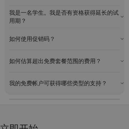
或订阅帐户。根据产品的不同，配额可在特定的时间段或使用
一天重置。
基础上生效，或者永不过期。若超出免费套餐的使用量，某些
如需获取价值 200 美元的积分，您首先需要升级到即用即付帐
我是一名学生。我是否有资格获得延长的试
产品将开始产生费用。
查看所有免费套餐产品
。
户。如已升级，请前往 IBM Cloud 控制台中的
使用情况页面
查
您可以前往控制台的管理 > 账单和使用情况，然后选择 “使用
用期？
看这 200 美元的积分。您也可以前往
帐户设置页面
查看正在进
情况”来查看使用情况。更多相关信息，请参阅
查看使用情
行中的促销活动。价值 200 美元的促销积分会自动发放，但可
况
。
IBM Cloud 试用帐户可供经认证的学术机构的教职员工和学生
能需要几小时才会出现在您的帐户中。此积分仅适用于首次即
使用。如需获得试用帐户的使用资格，请前往
借助 IBM的力量
如何使用促销码？
用即付帐户，不能用于第三方产品。
并验证您的机构凭证。试用账号将在 30 天后过期。
转至
计费和促销
页面并输入促销码，查看促销详细信息，然后
单击“应用”。应用促销码后，将显示一条成功消息。
如何估算超出免费套餐范围的费用？
请注意，您必须拥有一张已登录的信用卡才能使用促销码进行
您可以使用
成本估算工具
，根据您的需求定制套餐来估算 IBM
认证。
Cloud® 产品的费用。浏览目录以查找需添加至估算工具中的产
我的免费帐户可获得哪些类型的支持？
品。
您将通过
Stack Overflow
（链接位于 IBM 外部）获得免费的技
术支持。您可以打开与访问管理、帐户以及账单和使用情况相
关的案例。
立即开始