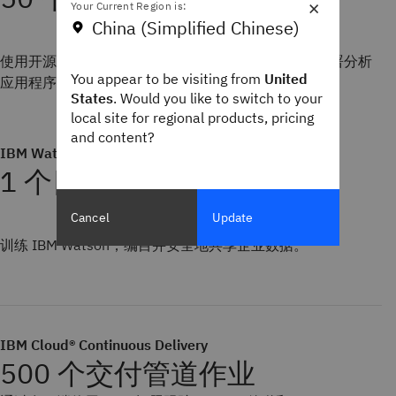
×
Your Current Region is:
China (Simplified Chinese)
使用开源 Apache Spark 和 Apache Hadoop 开发并部署分析
You appear to be visiting from
United
应用程序。
States
. Would you like to switch to your
local site for regional products, pricing
and content?
IBM Watson® Knowledge Catalog
1 个目录
Cancel
Update
训练 IBM Watson；编目并安全地共享企业数据。
IBM Cloud® Continuous Delivery
500 个交付管道作业