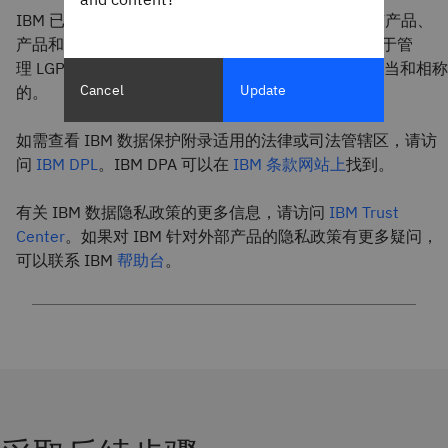
IBM 已实施一项流程，以根据 LGPD 要求审查其所有产品、
产品和服务。IBM认为，其
标准的技术和组织措施
对于管
理 LGPD 要求的网络和信息系统安全构成的风险是适当和相称
Cancel
Update
的。
如需查看 IBM 数据保护附录适用的法律或司法管辖区，请访
问
IBM DPL
。IBM DPA 可以在
IBM 条款网站上
找到。
有关 IBM 数据隐私政策的更多信息，请访问
IBM Trust
Center
。如果对 IBM 针对外部产品的隐私政策有更多疑问，
可以联系 IBM
帮助台
。