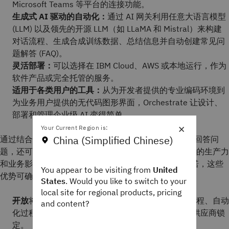
Microsoft Teams 等平台的连接功能。
生成式 AI 驱动的自动化：
通过 AI 网关利用任意大语言模型
(LLM) 以及领先的开源 LLM（如 LLaMA 和 Mistral）来构建
对话流程、生成合成训练数据、总结信息并自动创建常见问
题解答 (FAQ)。
灵活部署：
可以选择在 IBM Cloud、AWS 或本地运行，作为
软件产品或完全托管的服务。
适用于各类用户的工具：
从为开发者提供的专业编码环境到
为业务用户提供的无代码图形界面，Orchestrate 让设计、
部署和管理企业级 AI 变得简单。
×
Your Current Region is:
China (Simplified Chinese)
通过结合这些功能，watsonx Orchestrate 不仅仅可以回答问
题，还可以将对话与企业工作流连接起来，实现可衡量的生产力
和业务影响。基于 IBM 对开放、集成和信任的持久承诺，这些
You appear to be visiting from
United
优势可确保客户在其业务中实现 AI 的全部价值。
States
. Would you like to switch to your
local site for regional products, pricing
开放
将智能体式 AI 的强大功能融入到现有的工作流程、自动
and content?
化过程与应用程序中，无需淘汰和更换，同时避免供应商锁
定。