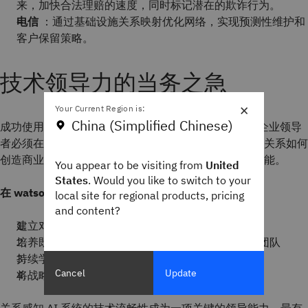
来，加快合法理赔的速度，同时标记潜在的欺诈行为。
电信
：通过基础设施关系映射优化网络，实现预测性维护和
客户保留策略。
技术领导力的当务之急
×
Your Current Region is:
China (Simplified Chinese)
成功使用 Graph RAG 功能需要的不仅仅是部署。现代企业领导
者必须在组织内部培养图思维能力。这意味着了解知识关系如何
创造商业价值并建立将技术实施与战略成果相连接的功能。
You appear to be visiting from
United
States
. Would you like to switch to your
在 watsonx.ai 上利用 Graph RAG 的 4 个关键原则：
local site for regional products, pricing
and content?
建立对关系感知 AI 系统的基础理解
培养既了解领域专业知识又了解图表概念的跨职能团队
持续学习知识网络优化
Cancel
Update
将战略愿景与技术图表实施联系起来