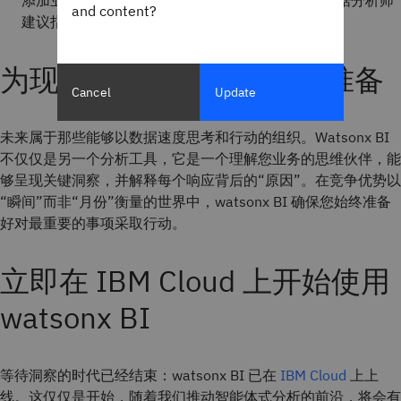
添加业务同义词和描述、构建语义模型，甚至向数据分析师
and content?
建议指标定义，从而改造您的分析工作流程。
为现在而构建，为未来而准备
Cancel
Update
未来属于那些能够以数据速度思考和行动的组织。Watsonx BI
不仅仅是另一个分析工具，它是一个理解您业务的思维伙伴，能
够呈现关键洞察，并解释每个响应背后的“原因”。在竞争优势以
“瞬间”而非“月份”衡量的世界中，watsonx BI 确保您始终准备
好对最重要的事项采取行动。
立即在 IBM Cloud 上开始使用
watsonx BI
等待洞察的时代已经结束：watsonx BI 已在
IBM Cloud
上上
线。这仅仅是开始，随着我们推动智能体式分析的前沿，将会有