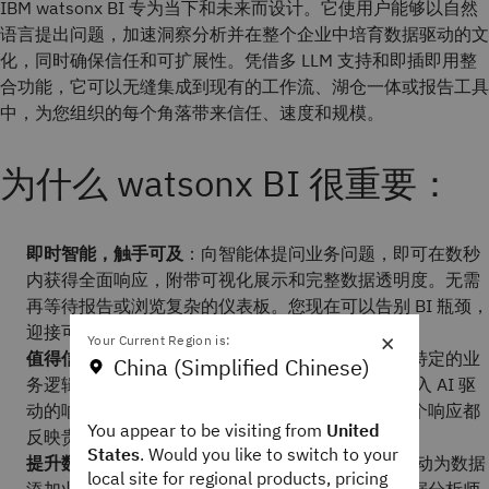
IBM watsonx BI 专为当下和未来而设计。它使用户能够以自然
语言提出问题，加速洞察分析并在整个企业中培育数据驱动的文
化，同时确保信任和可扩展性。凭借多 LLM 支持和即插即用整
合功能，它可以无缝集成到现有的工作流、湖仓一体或报告工具
中，为您组织的每个角落带来信任、速度和规模。
为什么 watsonx BI 很重要：
即时智能，触手可及
：向智能体提问业务问题，即可在数秒
内获得全面响应，附带可视化展示和完整数据透明度。无需
再等待报告或浏览复杂的仪表板。您现在可以告别 BI 瓶颈，
迎接可操作且可解释智能的新标准。
×
Your Current Region is:
值得信赖的真实数据
：借助业务洞察智能体，将您特定的业
China (Simplified Chinese)
务逻辑—定义、计算和关键绩效指标 (KPI)，直接嵌入 AI 驱
动的响应中，消除组织内部的指标冲突。这确保每个响应都
You appear to be visiting from
United
反映贵公司的标准，而非通用假设。
States
. Would you like to switch to your
提升数据团队的影响力
：watsonx BI 智能体通过自动为数据
local site for regional products, pricing