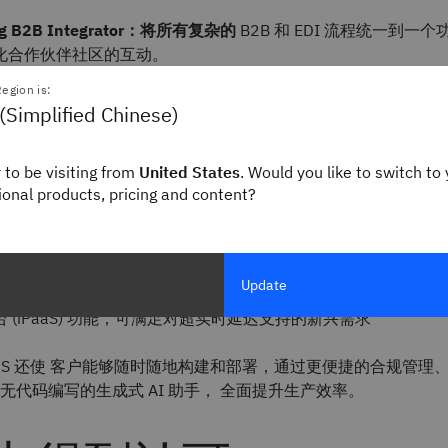
g B2B Integrator
：将所有复杂的
B2B 和 EDI 流程统一到一
化合作伙伴社区的互动。
g File Gateway
：将所有基于互联网的文件传输整合到一个高度
egion is:
关上，确保可靠的企业连接。
(Simplified Chinese)
g Transformation Extender
：无缝集成整个企业的各种行业交
和合作伙伴交换准确的数据。
 to be visiting from
United States
. Would you like to switch to 
g Control Center Monitor：
通过全面的监控和分析，为整个 B2
gional products, pricing and content?
供可靠、实时的可见性和稳健的治理。
了 IBM 致力于解决客户痛点，推进以下领域的开发：
Update
界面/用户体验，提高易用性，并扩展至非技术用户群体
 (iPaaS) 功能，可满足对超实时延迟支持的新兴需求
PaaS 还使 客户能够随时随地构建和部署，通过更便捷的合规管理
无代码编写的生成式 AI 助手， 全面提升生产效率。