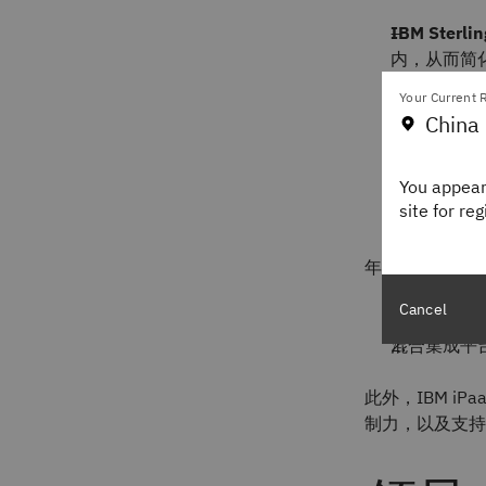
IBM Sterlin
内，从而简
IBM Sterlin
Your Current R
线的边缘网
China 
IBM Sterlin
户、供应商
You appear
IBM Sterlin
site for re
传输环境提
年度报告还强调
Cancel
现代化用户
混合集成平台
此外，IBM i
制力，以及支持