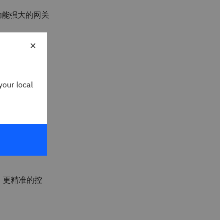
个功能强大的网关
安全、始终在
×
易，确保与客
your local
B 和托管文件
、 更精准的控