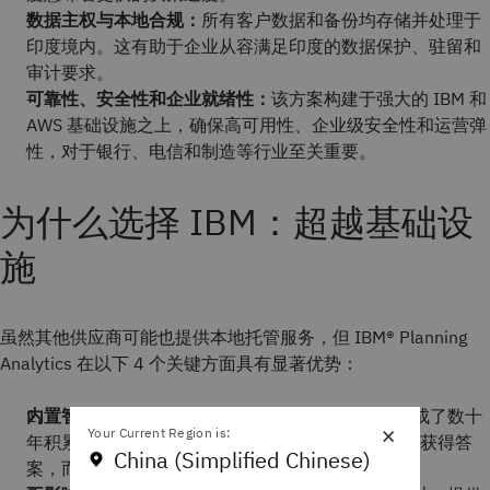
数据主权与本地合规：
所有客户数据和备份均存储并处理于
印度境内。这有助于企业从容满足印度的数据保护、驻留和
审计要求。
可靠性、安全性和企业就绪性：
该方案构建于强大的 IBM 和
AWS 基础设施之上，确保高可用性、企业级安全性和运营弹
性，对于银行、电信和制造等行业至关重要。
为什么选择 IBM：超越基础设
施
虽然其他供应商可能也提供本地托管服务，但 IBM® Planning
Analytics 在以下 4 个关键方面具有显著优势：
内置智能，而不仅仅是存储：
IBM 在软件中原生集成了数十
×
Your Current Region is:
年积累的预测、诊断和可解释性 AI 专业知识。客户获得答
China (Simplified Chinese)
案，而不仅仅是访问权限。