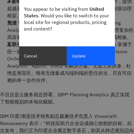
不影响合规性：
IBM 专为受到严格监管的行业而设计，提供
超越基本托管标准的高级可审计性、安全控制和企业级治理
You appear to be visiting from
United
框架。
States
. Would you like to switch to your
local site for regional products, pricing
凭借 TM1 引擎实现可信的可扩展性：
IBM 的 Planning
and content?
Analytics 可在财务、供应链和运营等领域大规模处理复杂的
高容量规划。它在世界上最严苛的环境中经过了实战检验。
互联生态，单一厂商责任：
IBM® Planning Analytics 隶属于
统一的 AI 与分析平台体系，涵盖自主智能体 AI (watsonx
Cancel
Update
Orchestrate）、生成式 AI (watsonx.ai)、Cognos
Analytics、Apptio、Envizi 等解决方案。无需工具拼凑，杜
绝监测盲区。唯有无缝集成与端到端的责任担当，尽在可信
赖的单一合作伙伴。
不仅仅是云服务就近部署。IBM® Planning Analytics 真正实现
了智能规划的本地化赋能。
IBM 印度/南亚技术销售副总裁兼技术负责人 Viswanath
Ramaswamy 表示：“科技应助力企业达成雄心勃勃的目标。此
次发布，我们正为印度企业奠定数字基石，助其从静态规划迈向