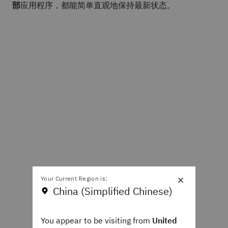
部
应用程序，都能简单直观地保持最新状态。
×
Your Current Region is:
China (Simplified Chinese)
You appear to be visiting from
United