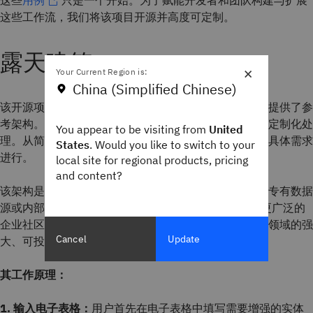
这些
用例
只是一个开始。为了赋能开发者和团队构建与扩展
这些工作流，我们将该项目开源并高度可定制。
露天建筑
×
Your Current Region is:
China (Simplified Chinese)
该开源项目为希望大规模实施智能体增强工作流的企业提供了参
考架构。每一列都可以设计成独立的智能体单元，实现定制化处
You appear to be visiting from
United
理。从简单查询到深入的上下文分析，均可根据任务的具体需求
States
. Would you like to switch to your
进行。
local site for regional products, pricing
and content?
该架构是完全可扩展的，允许团队根据行业特定用例、专有数据
源或内部合规性需求进行调整。我们希望 IBM 员工和更广泛的
企业社区能够从这项工作中获得启发，从而构建跨垂直领域的强
Cancel
Update
大、可投入生产的丰富解决方案。
其工作原理：
1. 输入电子表格：
用户首先在电子表格中填写需要增强的实体