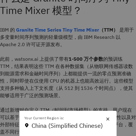
Time Mixer 模型？
IBM 的
Granite Time Series
Tiny Time Mixer
（TTM）
是用于
多变量时间序列预测的轻量级模型，由 IBM Research 以
Apache 2.0 许可证开源发布。
此前，watsonx.ai 上提供了带有
1-500 万个参数
的预训练
TTM，结果表明这些 TTM 在各种数据集（从物联网传感器读数
到能源需求和金融时间序列）上都能提供一流的零点预测准确
性，同时即使在仅使用 CPU 的机器上也能高效运行。这些模型
支持多种输入上下文长度（从 512 到 1536 个时间点），使其
能够适用于广泛的预测场景。
通过新增对自定义 TTM（时间到市场模型）的支持，用户现在
×
可以基于自己的数据进行微调，捕捉多通道之间的关联性以及对
Your Current Region is:
外部特征的支持，然后将这些模型应用于 watsonx.ai 平台，覆
China (Simplified Chinese)
盖不同行业的应用场景。