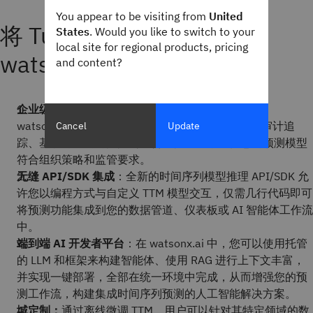
You appear to be visiting from
United
将 Tuned TTM 模型导入
States
. Would you like to switch to your
local site for regional products, pricing
watsonx.ai 的优势
and content?
企业级治理和安全：
通过将调整后的 TTM 导入
watsonx.ai，您可以利用平台内置的治理功能，如审计追
Cancel
Update
踪、基于角色的访问控制和合规性检查，确保您的预测模型
符合组织策略和监管要求。
无缝 API/SDK 集成
：全新的时间序列模型推理 API/SDK 允
许您以编程方式与自定义 TTM 模型交互，仅需几行代码即可
将预测功能集成到您的数据管道、仪表板或 AI 智能体工作流
中。
端到端 AI 开发者平台
：在 watsonx.ai 中，您可以使用托管
的 LLM 和框架来构建智能体、使用 RAG 进行上下文丰富，
并实现一键部署，全部在统一环境中完成，从而增强您的预
测工作流，构建集成时间序列预测的人工智能解决方案。
域定制：
通过离线微调 TTM，用户可以针对其特定领域的数