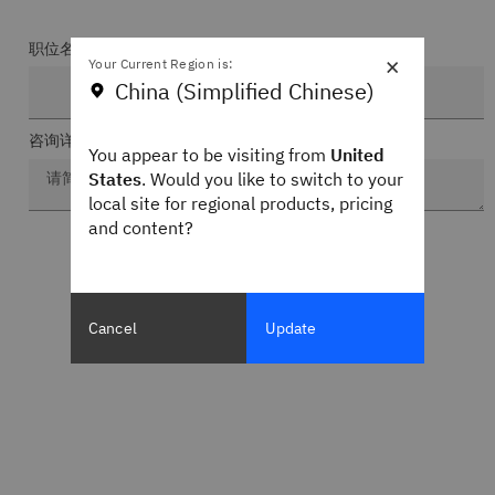
职位名称
×
Your Current Region is:
China (Simplified Chinese)
咨询详情 *
You appear to be visiting from
United
States
. Would you like to switch to your
local site for regional products, pricing
and content?
Cancel
Update