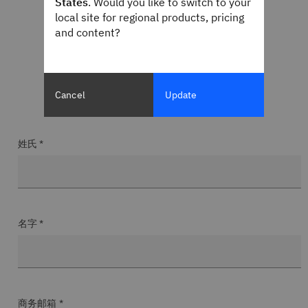
States
. Would you like to switch to your
local site for regional products, pricing
and content?
Cancel
Update
姓氏 *
名字 *
商务邮箱 *