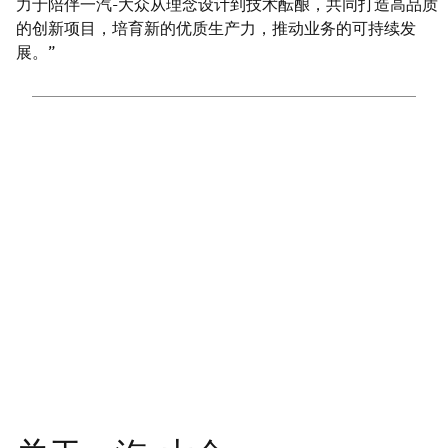
力于陪伴一汽-大众从理念设计到技术酝酿，共同打造高品质
的创新项目，培育新的优质生产力，推动业务的可持续发
展。”