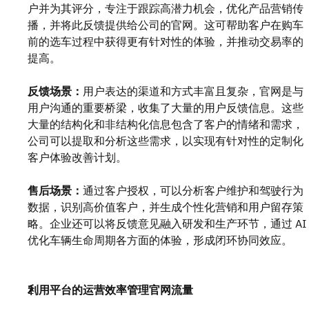
户并为其评分，专注于跟踪高潜力机会，优化产品营销传
播，并将此反馈提供给公司的官网。这可帮助客户在购车
前的选车过程中获得更有针对性的体验，并推动交易率的
提高。
反馈场景：
用户表达的渠道和方式丰富且复杂，官网是与
用户沟通的重要桥梁，收集了大量的用户反馈信息。这些
大量的结构化和非结构化信息包含了客户的情绪和需求，
公司可以提取和分析这些需求，以实现有针对性的定制化
客户体验改善计划。
售后场景：
通过客户授权，可以分析客户维护和驾驶行为
数据，识别高价值客户，并生成个性化营销和用户留存策
略。企业还可以将反馈意见融入研发和生产环节，通过 AI
优化车辆生命周期各方面的体验，形成闭环协同效应。
利用平台的运营效率管理官网流量