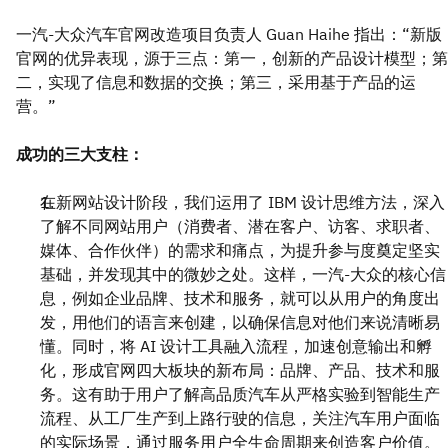
一汽-大众汽车官网改造项目负责人 Guan Haihe 指出：“新版
官网的优异表现，源于三点：第一，创新的产品设计模型；第
二，实现了信息和数据的交换；第三，采用基于产品的运
营。”
成功的三大支柱：
在新网站设计阶段，我们运用了 IBM 设计思维方法，深入
了解不同网站用户（消费者、潜在客户、访客、求职者、
媒体、合作伙伴）的需求和痛点，为提升参与度奠定坚实
基础，并发现其中的微妙之处。这样，一汽-大众的核心信
息，例如企业品牌、技术和服务，就可以从用户的角度出
发，用他们的语言来创建，以确保信息对他们来说清晰易
懂。同时，将 AI 设计工具融入流程，加速创意输出和孵
化，形成官网四大板块的新布局：品牌、产品、技术和服
务。这有助于用户了解高品质汽车从严格实验到智能生产
流程、从工厂生产到上路行驶的信息，关注汽车用户面临
的实际场景，通过服务用户全生命周期来创造客户价值。