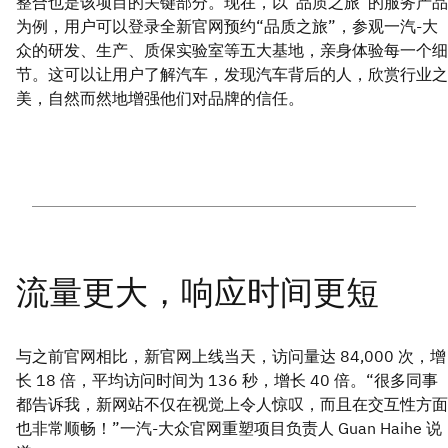
整合也是该项目的关键部分。现在，以“品质之旅”的服务产品
为例，用户可以登录全新官网预约“品质之旅”，参观一汽-大
众的研发、生产、质保实验室等五大基地，亲身体验每一个细
节。这可以让用户了解汽车，发现汽车背后的人，欣赏行业之
美，自然而然地增强他们对品牌的信任。
与之前官网相比，新官网上线当天，访问量达 84,000 次，增
长 18 倍，平均访问时间为 136 秒，增长 40 倍。“很多同事
都告诉我，新网站不仅在视觉上令人惊叹，而且在交互性方面
也非常顺畅！”一汽-大众官网重塑项目负责人 Guan Haihe 说