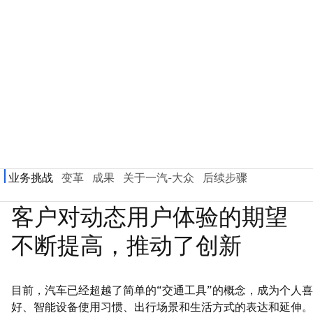
目前，汽车已经超越了简单的“交通工具”的概念，成为个人喜
好、智能设备使用习惯、出行场景和生活方式的表达和延伸。