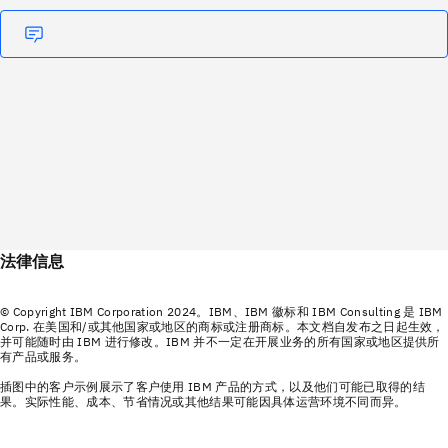
法律信息
© Copyright IBM Corporation 2024。IBM、IBM 徽标和 IBM Consulting 是 IBM
Corp. 在美国和/或其他国家或地区的商标或注册商标。本文档自发布之日起生效，
并可能随时由 IBM 进行修改。IBM 并不一定在开展业务的所有国家或地区提供所
有产品或服务。
插图中的客户示例展示了客户使用 IBM 产品的方式，以及他们可能已取得的结
果。实际性能、成本、节省情况或其他结果可能因具体运营环境不同而异。