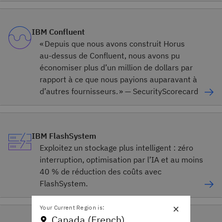
IBM Confluent
« Depuis que nous avons construit Horus
au‑dessus de Confluent, nous avons pu
économiser plus d’un million de dollars par
rapport à ce que nous payions auparavant à
d’autres fournisseurs. » — SecurityScorecard
IBM FlashSystem
Exploitez un stockage plus intelligent : zéro
interruption, optimisation par l’IA et au moins
40 % de réduction des coûts avec
FlashSystem.
×
Your Current Region is:
Canada (French)