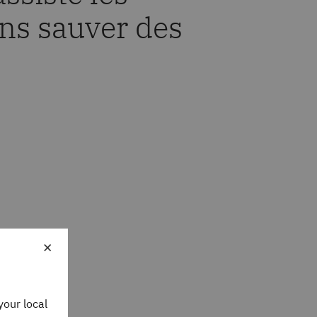
ons sauver des
×
your local