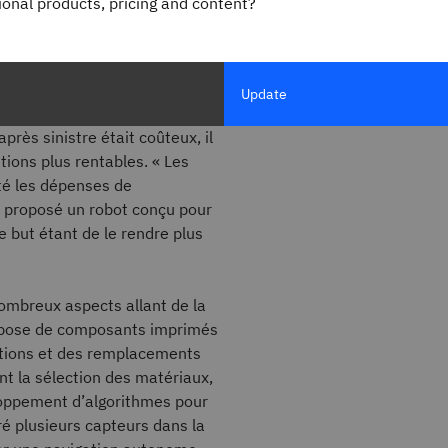
gional products, pricing and content?
e terrain, nous pourrons sauver
BM et a présenté son projet.
ancé, ce qui impliquait de
Update
pagnie. Reconnaissant que le
près sinistre était coûteux, il
ions plus rentables. « Les
é les dépenses de
e proposé un robot conçu pour
 but étant de le rendre plus
nombreux aspects allant de la
ispose de composants imprimés
ations et des remplacements
t la sélection des matériaux,
eloppement d’algorithmes pour
é plusieurs capteurs dans la