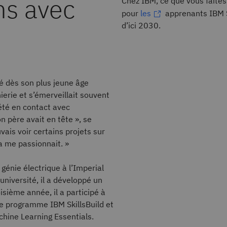
ns avec
Chez IBM, ce que vous faites
pour
les
apprenants IBM S
d’ici 2030.
té dès son plus jeune âge
ierie et s’émerveillait souvent
 été en contact avec
n père avait en tête », se
vais voir certains projets sur
la me passionnait. »
génie électrique à l’Imperial
niversité, il a développé un
oisième année, il a participé à
le programme IBM SkillsBuild et
hine Learning Essentials.