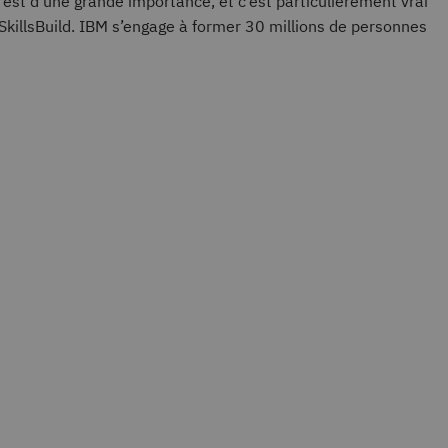
 est d’une grande importance, et c’est particulièrement vrai
killsBuild. IBM s’engage à former 30 millions de personnes