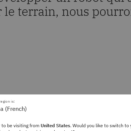
 le terrain, nous pourr
egion is:
a (French)
ntrigué par l’idée de fusionner
 quotidiens, il a vu des
nts utilisaient toutes les
 to be visiting from
United States
. Would you like to switch to 
faire plus. « Si nous parvenons