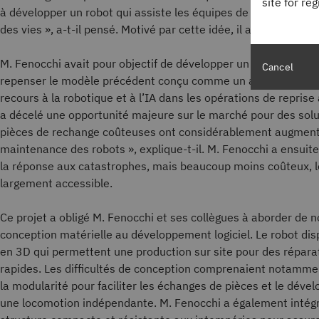
site for re
à développer un robot qui assiste les équipes de secours sur l
des vies », a-t-il pensé. Motivé par cette idée, il a contacté I
M. Fenocchi avait pour objectif de développer un robot plus av
Cancel
repenser le modèle précédent conçu comme un animal de com
recours à la robotique et à l’IA dans les opérations de reprise a
a décelé une opportunité majeure sur le marché pour des solut
pièces de rechange coûteuses ont considérablement augment
maintenance des robots », explique-t-il. M. Fenocchi a ensuit
la réponse aux catastrophes, mais beaucoup moins coûteux, le
largement accessible.
Ce projet a obligé M. Fenocchi et ses collègues à aborder de 
conception matérielle au développement logiciel. Le robot d
en 3D qui permettent une production sur site pour des répar
rapides. Les difficultés de conception comprenaient notammen
la modularité pour faciliter les échanges de pièces et le dév
une locomotion indépendante. M. Fenocchi a également intégr