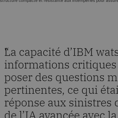
structure compacte et résistante aux intempéries pour assur
“
La capacité d’IBM wat
informations critiques
poser des questions m
pertinentes, ce qui éta
réponse aux sinistres d
de l’IA avancée avec la 