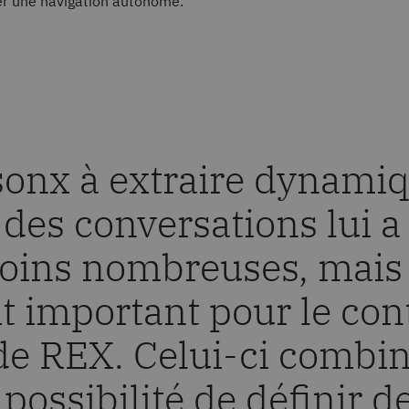
er une navigation autonome.
sonx à extraire dynam
 des conversations lui 
oins nombreuses, mais
it important pour le con
e REX. Celui-ci combine 
possibilité de définir de