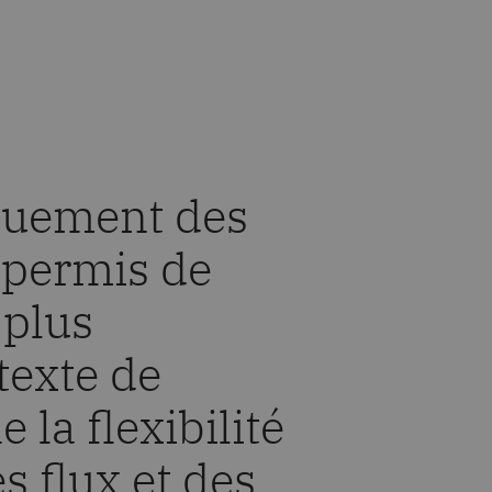
iquement des
a permis de
 plus
texte de
la flexibilité
s flux et des