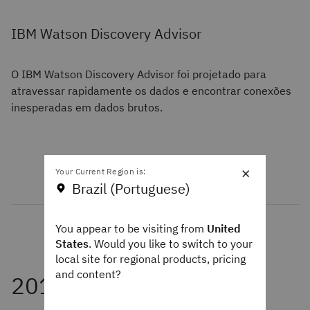
IBM Watson Discovery Advisor
O IBM Watson Discovery Advisor foi projetado para
atravessar rapidamente os dados e encontrar conexões
inesperadas em dados brutos.
×
Your Current Region is:
Brazil (Portuguese)
You appear to be visiting from
United
States
. Would you like to switch to your
local site for regional products, pricing
and content?