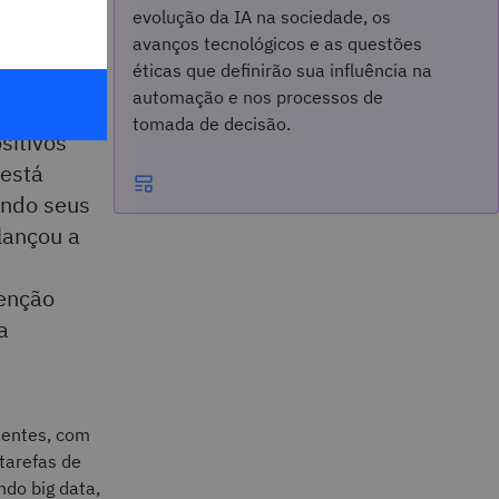
evolução da IA na sociedade, os
avanços tecnológicos e as questões
éticas que definirão sua influência na
automação e nos processos de
tempos
tomada de decisão.
sitivos
 está
ando seus
lançou a
tenção
a
entes, com
tarefas de
ndo big data,