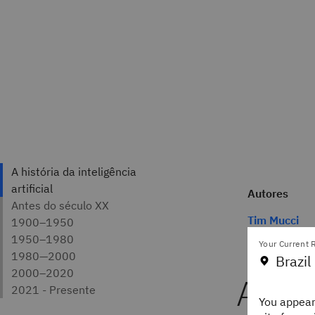
Autores
Tim Mucci
IBM Writer
Gather
Your Current R
Brazil
A his
You appear