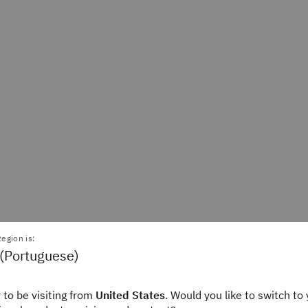
egion is:
 (Portuguese)
tória da inteligência
 to be visiting from
United States
. Would you like to switch to 