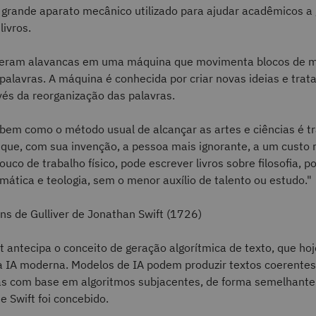
 grande aparato mecânico utilizado para ajudar acadêmicos a
 livros.
eram alavancas em uma máquina que movimenta blocos de m
alavras. A máquina é conhecida por criar novas ideias e trat
avés da reorganização das palavras.
bem como o método usual de alcançar as artes e ciências é t
que, com sua invenção, a pessoa mais ignorante, a um custo 
co de trabalho físico, pode escrever livros sobre filosofia, poe
emática e teologia, sem o menor auxílio de talento ou estudo."
ens de Gulliver de Jonathan Swift (1726)
ft antecipa o conceito de geração algorítmica de texto, que ho
a IA moderna. Modelos de IA podem produzir textos coerente
ias com base em algoritmos subjacentes, de forma semelhante
de Swift foi concebido.