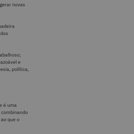
 gerar novas
adeira
ados
rabalhoso;
razoável e
sia, política,
je é uma
s combinando
 ao que o