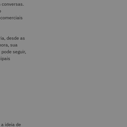
m conversas.
o
 comerciais
ia, desde as
hora, sua
 pode seguir,
ipais
 a ideia de