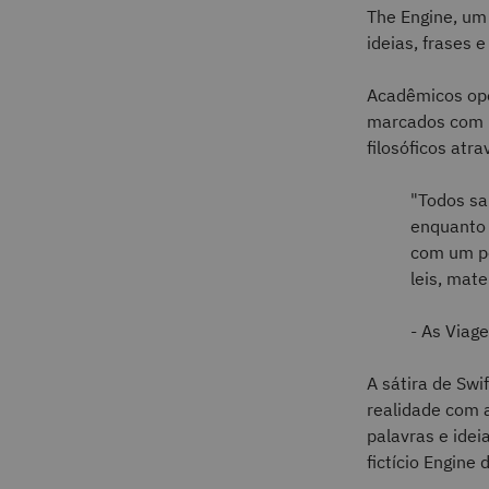
The Engine, um
ideias, frases e
Acadêmicos op
marcados com p
filosóficos atr
"Todos sa
enquanto 
com um pou
leis, mat
- As Viag
A sátira de Swi
realidade com 
palavras e ide
fictício Engine 