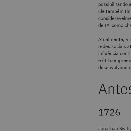
possibilitando
Ele também tin
consideravelme
de IA, como cha
Atualmente, a I
redes sociais a
influência cont
é útil compreen
desenvolviment
Ante
1726
Jonathan Swift,