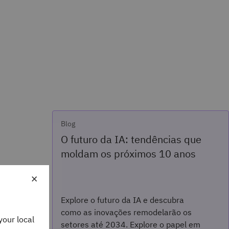
Blog
O futuro da IA: tendências que
moldam os próximos 10 anos
×
Explore o futuro da IA e descubra
como as inovações remodelarão os
your local
setores até 2034. Explore o papel em