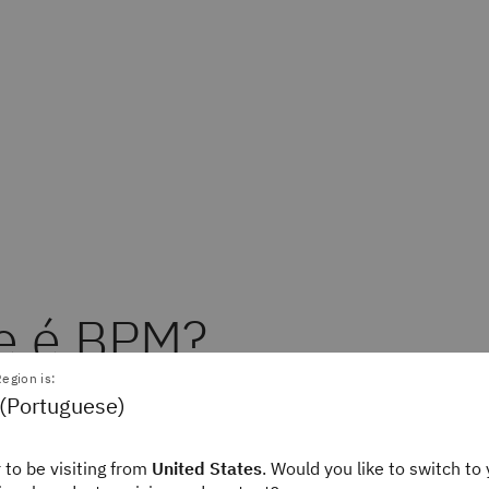
e é BPM?
egion is:
 (Portuguese)
ento de processo empresarial (BPM), conforme de
 emprega métodos para descobrir, modelar, analisar
 to be visiting from
United States
. Would you like to switch to 
otimizar a estratégia e os processos de negócios.