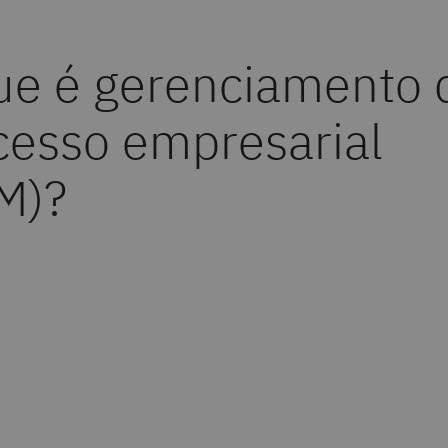
ue é gerenciamento 
cesso empresarial
M)?