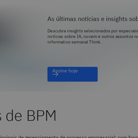
As últimas notícias e insights so
Descubra insights selecionados por especiali
notícias sobre IA, nuvem e outros assuntos n
informativo semanal Think.
Assine hoje
s de BPM
rincipais de gerenciamento de processo empresarial: com foco