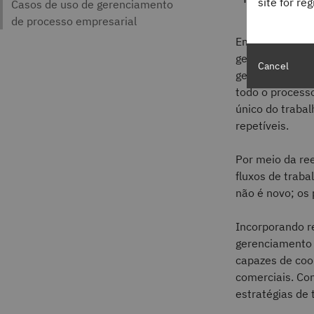
site for re
Embora às veze
gerenciamento 
Cancel
gerenciamento 
todo o process
único do traba
repetíveis.
Por meio da re
fluxos de traba
não é novo; os 
Incorporando r
gerenciamento 
capazes de coo
comerciais. Co
estratégias de 