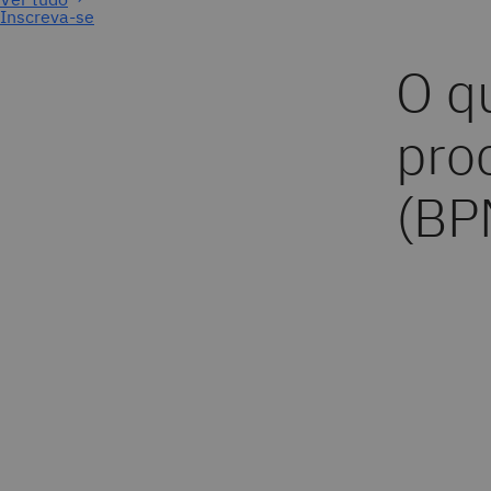
Inscreva-se
O q
pro
(BP