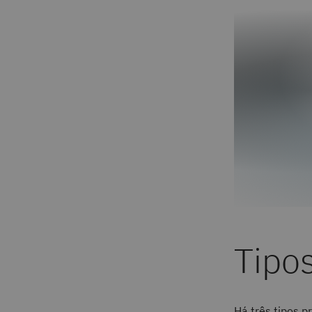
Tipo
Há três tipos p