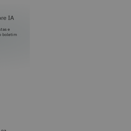
bre IA
stas e
o boletim
 na