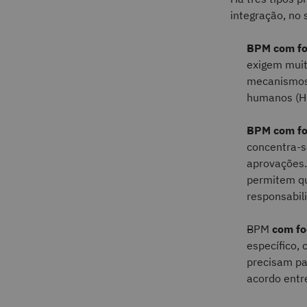
integração, no
BPM com fo
exigem muit
mecanismos 
humanos (HR
BPM com fo
concentra-s
aprovações. 
permitem qu
responsabil
BPM
com f
específico,
precisam pa
acordo entre