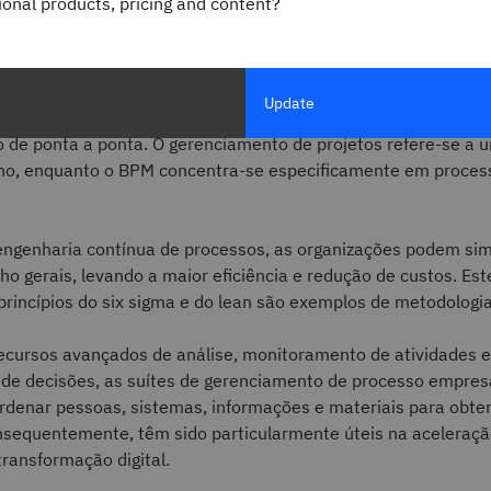
gional products, pricing and content?
s seja confundido com gerenciamento de tarefas e projetos, 
de processo empresarial é mais amplo do que esses tópicos a
Update
de tarefas concentra-se em tarefas individuais, enquanto o 
o de ponta a ponta. O gerenciamento de projetos refere-se a 
lho, enquanto o BPM concentra-se especificamente em proces
engenharia contínua de processos, as organizações podem simp
lho gerais, levando a maior eficiência e redução de custos. Est
princípios do six sigma e do lean são exemplos de metodologi
ecursos avançados de análise, monitoramento de atividades e
de decisões, as suítes de gerenciamento de processo empresa
rdenar pessoas, sistemas, informações e materiais para obter
nsequentemente, têm sido particularmente úteis na aceleraçã
transformação digital.