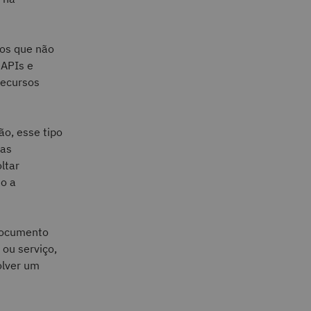
os que não
APIs e
recursos
ão, esse tipo
ias
ltar
do a
documento
ou serviço,
olver um