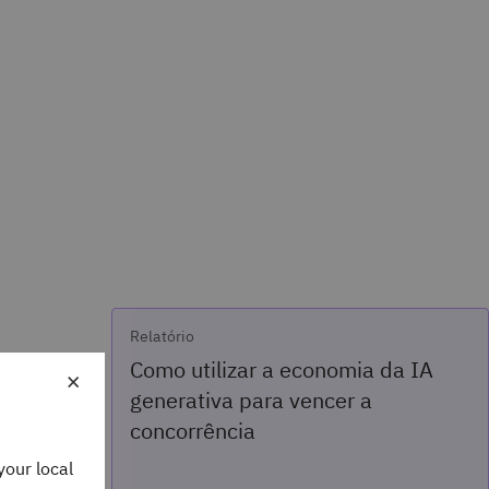
Relatório
Como utilizar a economia da IA
×
generativa para vencer a
finido pelo
concorrência
, medir,
your local