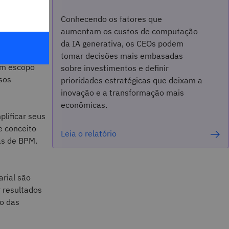
Conhecendo os fatores que
o escopo do
aumentam os custos de computação
djacentes. O
da IA generativa, os CEOs podem
BPM observa
tomar decisões mais embasadas
um escopo
sobre investimentos e definir
sos
prioridades estratégicas que deixam a
inovação e a transformação mais
econômicas.
lificar seus
e conceito
Leia o relatório
as de BPM.
rial são
 resultados
o das