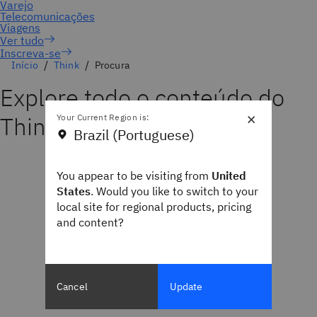
Inscreva-se
Início
Think
Procura
Explore todo o conteúdo do
×
Think
Your Current Region is:
Brazil (Portuguese)
You appear to be visiting from
United
States
. Would you like to switch to your
local site for regional products, pricing
and content?
Cancel
Update