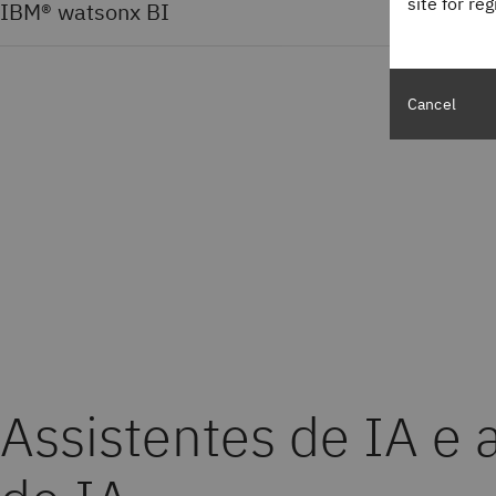
site for re
IBM® watsonx BI
Cancel
Assistentes de IA e 