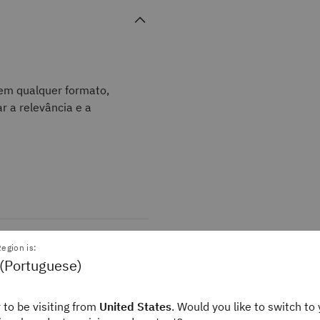
 em qualquer formato,
r a relevância e a
egion is:
 (Portuguese)
 to be visiting from
United States
. Would you like to switch to 