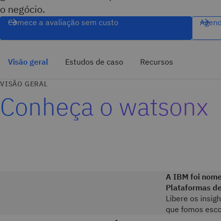
o negócio.
Comece a avaliação sem custo
Agend
Visão geral
Estudos de caso
Recursos
VISÃO GERAL
Conheça o watsonx
A IBM foi nome
Plataformas d
Libere os insig
que fomos esco