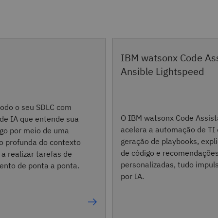
IBM watsonx Code Ass
Ansible Lightspeed
todo o seu SDLC com
O IBM watsonx Code Assist
 de IA que entende sua
acelera a automação de TI
igo por meio de uma
geração de playbooks, expl
 profunda do contexto
de código e recomendaçõe
a realizar tarefas de
personalizadas, tudo impul
ento de ponta a ponta.
por IA.