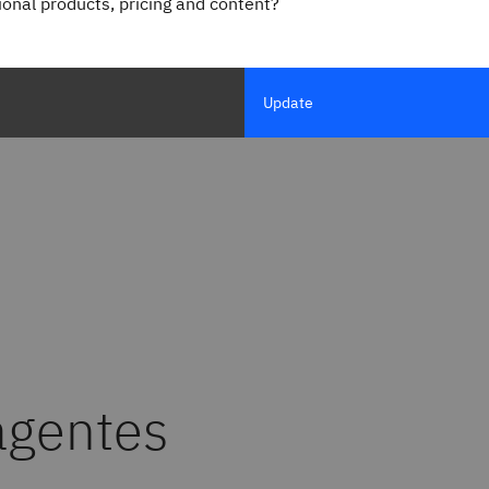
gional products, pricing and content?
Update
agentes