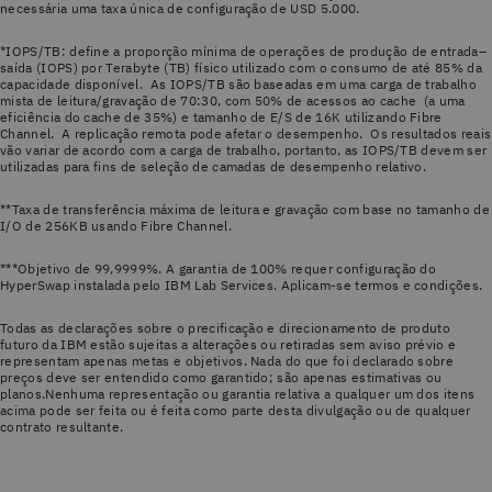
necessária uma taxa única de configuração de USD 5.000.
*IOPS/TB: define a proporção mínima de operações de produção de entrada–
saída (IOPS) por Terabyte (TB) físico utilizado com o consumo de até 85% da
capacidade disponível. As IOPS/TB são baseadas em uma carga de trabalho
mista de leitura/gravação de 70:30, com 50% de acessos ao cache (a uma
eficiência do cache de 35%) e tamanho de E/S de 16K utilizando Fibre
Channel. A replicação remota pode afetar o desempenho. Os resultados reais
vão variar de acordo com a carga de trabalho, portanto, as IOPS/TB devem ser
utilizadas para fins de seleção de camadas de desempenho relativo.
**Taxa de transferência máxima de leitura e gravação com base no tamanho de
I/O de 256KB usando Fibre Channel.
***Objetivo de 99,9999%. A garantia de 100% requer configuração do
HyperSwap instalada pelo IBM Lab Services. Aplicam-se termos e condições.
Todas as declarações sobre o precificação e direcionamento de produto
futuro da IBM estão sujeitas a alterações ou retiradas sem aviso prévio e
representam apenas metas e objetivos. Nada do que foi declarado sobre
preços deve ser entendido como garantido; são apenas estimativas ou
planos.Nenhuma representação ou garantia relativa a qualquer um dos itens
acima pode ser feita ou é feita como parte desta divulgação ou de qualquer
contrato resultante.