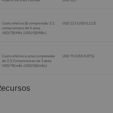
A partir de USD/TB/mês
USD 225
Custo efetivo @ compressão 2:1
USD 113 (USD 0,113)
compromisso de 5 anos
USD/TB/Mês (USD/GB/Mês)
Custo efetivo a uma compressão
USD 75 (USD 0,075)
de 2:1 Compromisso de 5 anos
USD/TB/mês (USD/GB/mês)
Recursos