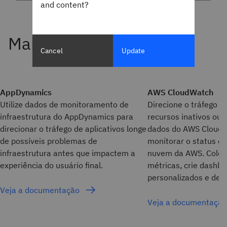
and content?
Cancel
Update
AppDynamics
AWS CloudWatch
Utilize dados de monitoramento de
Direcione o tráfego e
infraestrutura do AppDynamics para
recursos inativos ou
direcionar o tráfego de aplicativos longe
dados do AWS CloudW
de possíveis problemas de
monitorar o status d
infraestrutura antes que impactem a
nuvem da AWS. Colet
experiência do usuário final.
métricas, crie dashb
personalizados e defi
Veja a documentação
Veja a documentaçã