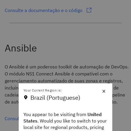
Consulte a documentação e o código
O Ansible é um poderoso toolkit de automação de DevOps.
O módulo NS1 Connect Ansible é compatível com o
gerenciamento automatizado de suas zonas e registros,
incluindo compatibilidade total com a configuração de
×
Your Current Region is:
cadeias de filtros. Integre o IBM NS1 Connect ao pipeline
Brazil (Portuguese)
de automação de provisionamento e implementação.
You appear to be visiting from
United
Consulte a documentação e o código
States
. Would you like to switch to your
local site for regional products, pricing