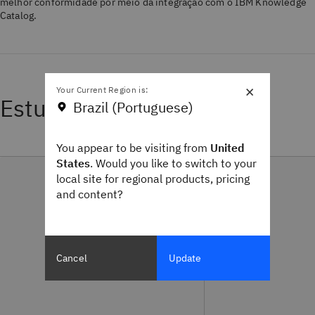
melhor conformidade por meio da integração com o IBM Knowledge
Catalog.
×
Your Current Region is:
Estudos de caso
Brazil (Portuguese)
You appear to be visiting from
United
States
. Would you like to switch to your
local site for regional products, pricing
and content?
Cancel
Update